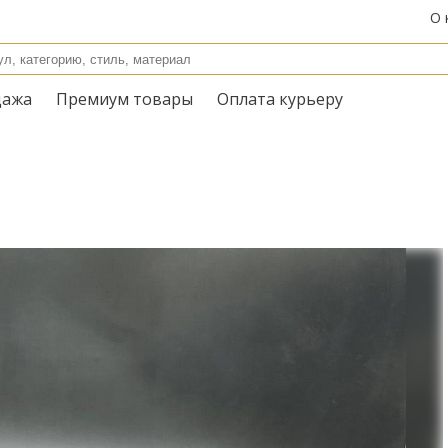
О 
дажа
Премиум товары
Оплата курьеру