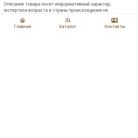
Описание товара носит информативный характер,
экспертиза возраста и страны происхождения не
проводилась.
Главная
Каталог
Контакты
Цена:
155 000
₽
Купить
8 901 279 19 19
Артикул:
N5784
Наличие:
В салонах Евроблохи
Доставка:
,
Бесплатно по Москве
см.условие
Товар находится в городе:
Ярославль