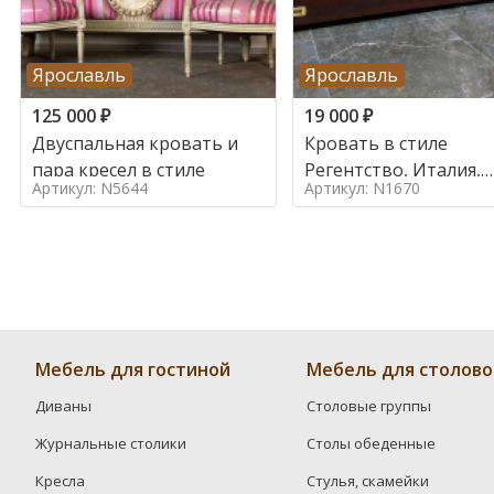
Ярославль
Ярославль
125 000
₽
19 000
₽
Двуспальная кровать и
Кровать в стиле
пара кресел в стиле
Регентство, Италия,
Артикул: N5644
Артикул: N1670
Середина 20 века
Мебель для гостиной
Мебель для столово
Диваны
Столовые группы
Журнальные столики
Столы обеденные
Кресла
Стулья, скамейки