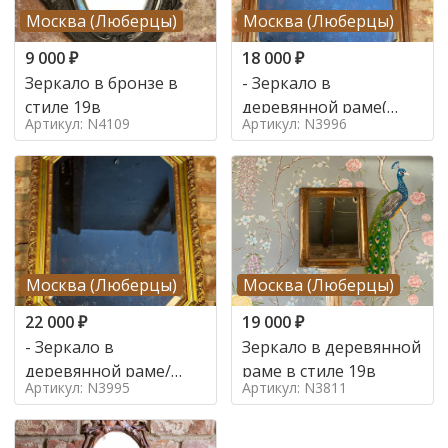
Москва (Люберцы)
Москва (Люберцы)
9 000
₽
18 000
₽
Зеркало в бронзе в
- Зеркало в
стиле 19в
деревянной раме(
Артикул: N4109
Артикул: N3996
латунь) в стиле
Москва (Люберцы)
Москва (Люберцы)
22 000
₽
19 000
₽
- Зеркало в
Зеркало в деревянной
деревянной раме/
раме в стиле 19в
Артикул: N3995
Артикул: N3811
поталь в стиле