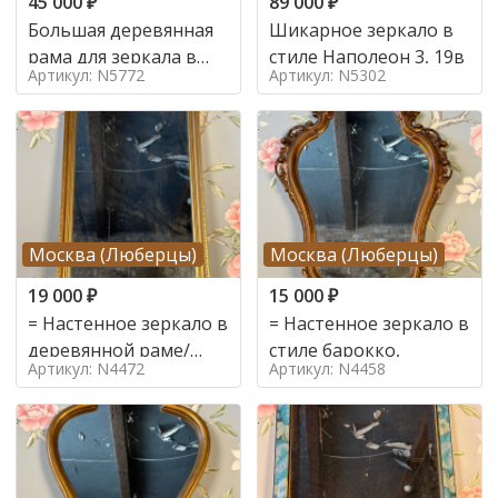
45 000
₽
89 000
₽
Большая деревянная
Шикарное зеркало в
рама для зеркала в
стиле Наполеон 3, 19в
Артикул: N5772
Артикул: N5302
стиле
Москва (Люберцы)
Москва (Люберцы)
19 000
₽
15 000
₽
= Настенное зеркало в
= Настенное зеркало в
деревянной раме/
стиле барокко,
Артикул: N4472
Артикул: N4458
поталь в стиле