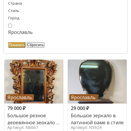
Страна
Стиль
Город
Ярославль
Ярославль
Ярославль
79 000
₽
29 000
₽
Большое резное
Большое зеркало в
деревянное зеркало с
латунной раме в стиле
Артикул: N6067
Артикул: N5924
золочением в стиле