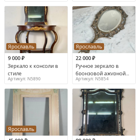
Ярославль
Ярославль
9 000
₽
22 000
₽
Зеркало к консоли в
Ручное зеркало в
стиле
бронзовой ажурной
Артикул: N5890
Артикул: N5854
раме в стиле
Ярославль