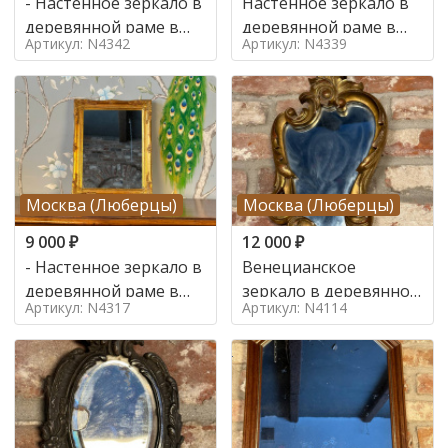
- Настенное зеркало в
Настенное зеркало в
деревянной раме в
деревянной раме в
Артикул: N4342
Артикул: N4339
стиле ар нуво,
стиле
Москва (Люберцы)
Москва (Люберцы)
9 000
₽
12 000
₽
- Настенное зеркало в
Венецианское
деревянной раме в
зеркало в деревянной
Артикул: N4317
Артикул: N4114
стиле
раме в стиле 1960