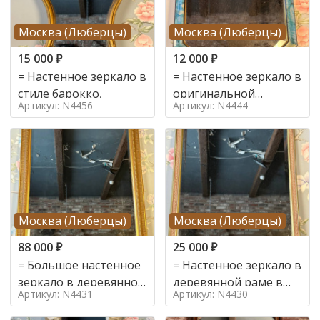
Москва (Люберцы)
Москва (Люберцы)
15 000
₽
12 000
₽
= Настенное зеркало в
= Настенное зеркало в
стиле барокко,
оригинальной
Артикул: N4456
Артикул: N4444
деревянной раме в
стиле
Москва (Люберцы)
Москва (Люберцы)
88 000
₽
25 000
₽
= Большое настенное
= Настенное зеркало в
зеркало в деревянной
деревянной раме в
Артикул: N4431
Артикул: N4430
раме в стиле
стиле