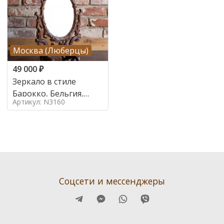
Москва (Люберцы)
49 000
₽
Зеркало в стиле
Барокко, Бельгия,
Артикул: N3160
Начало 20 века
Соцсети и мессенджеры