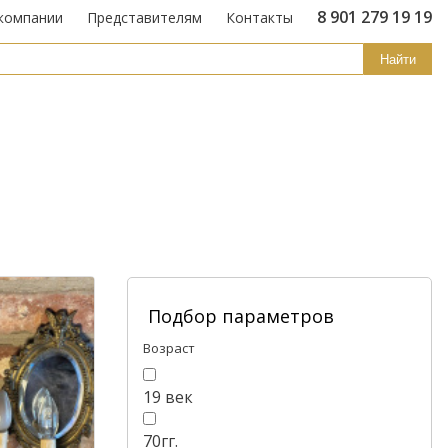
8 901 279 19 19
компании
Представителям
Контакты
Найти
Подбор параметров
Возраст
19 век
70гг.