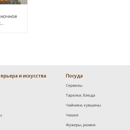
иночное
с
ле
ерьера и искусства
Посуда
Сервизы
Тарелки, блюда
Чайники, кувшины
ы
Чашки
Фужеры, рюмки