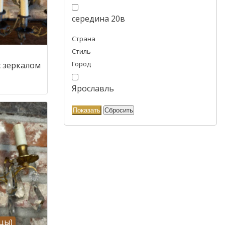
середина 20в
Страна
Стиль
Город
с зеркалом
Ярославль
цы)