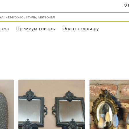
О 
дажа
Премиум товары
Оплата курьеру