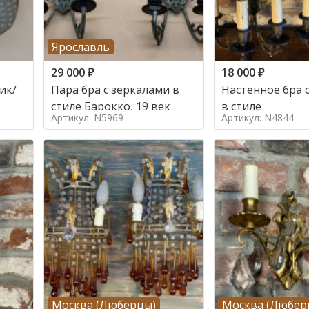
Ярославль
29 000
₽
18 000
₽
ик/
Пара бра с зеркалами в
Настенное бра 
стиле Барокко, 19 век
в стиле
Артикул: N5969
Артикул: N4844
Москва (Люберцы)
Москва (Любер