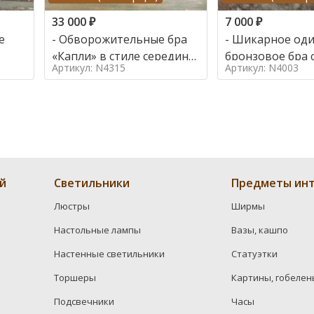
33 000
₽
7 000
₽
е
- Обворожительные бра
- Шикарное од
«Капли» в стиле середина
бронзовое бра 
Артикул: N4315
Артикул: N4003
20в
хрусталем в сти
й
Светильники
Предметы инт
Люстры
Ширмы
Настольные лампы
Вазы, кашпо
Настенные светильники
Статуэтки
Торшеры
Картины, гобелен
Подсвечники
Часы