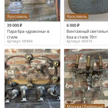
Ярославль
Ярославль
39 000
₽
6 000
₽
Пара бра «драконы» в
Винтажный светильн
стиле
бра в стиле 70гг.
Артикул: N5984
Артикул: N5974
Москва (Люберцы)