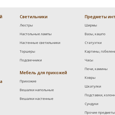
й
Светильники
Предметы инт
Люстры
Ширмы
Настольные лампы
Вазы, кашпо
Настенные светильники
Статуэтки
Торшеры
Картины, гобелен
Подсвечники
Часы
Печи, камины
Мебель для прихожей
Ковры
а
Прихожие
Шкатулки
Вешалки напольные
Подставки, колон
Вешалки настенные
Сундуки
Прочие предметы