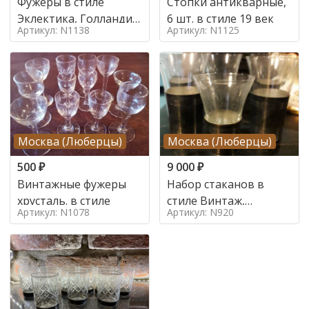
Фужеры в стиле
Стопки антикварные,
Эклектика, Голландия,
6 шт. в стиле 19 век
Артикул: N1138
Артикул: N1125
Середина 20 века
Москва (Люберцы)
Москва (Люберцы)
500
₽
9 000
₽
Винтажные фужеры
Набор стаканов в
хрусталь. в стиле
стиле Винтаж,
Артикул: N1078
Артикул: N920
Бельгия, Середина 20
века