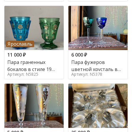
Ярославль
11 000
₽
6 000
₽
Пара граненных
Пара фужеров
бокалов в стиле 19
цветной хрусталь в
Артикул: N5825
Артикул: N5378
век
стиле Германия,