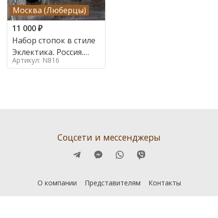
Москва (Люберцы)
11 000
₽
Набор стопок в стиле
Эклектика, Россия,
Артикул: N816
Середина 20 века
Соцсети и мессенджеры
О компании
Представителям
Контакты