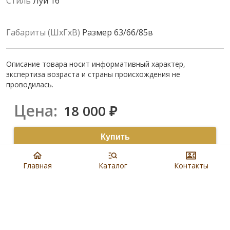
Стиль
Луи 16
Габариты (ШхГхВ)
Размер 63/66/85в
Описание товара носит информативный характер,
экспертиза возраста и страны происхождения не
проводилась.
Цена:
18 000
₽
Купить
8 901 279 19 19
Главная
Каталог
Контакты
Артикул:
N3970
Наличие:
В салонах Евроблохи
Доставка:
,
Бесплатно по Москве
см.условие