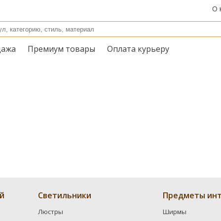
О 
дажа
Премиум товары
Оплата курьеру
й
Светильники
Предметы инт
Люстры
Ширмы