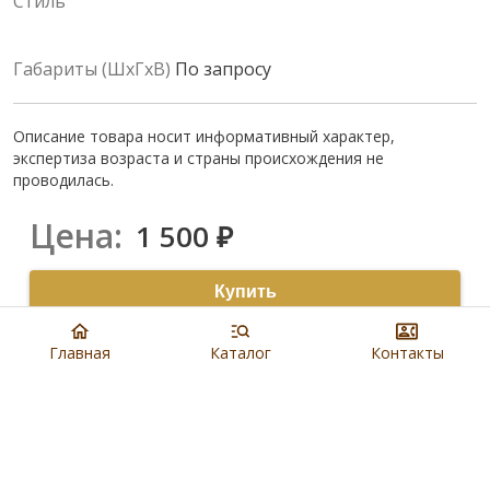
Стиль
Габариты (ШхГхВ)
По запросу
Описание товара носит информативный характер,
экспертиза возраста и страны происхождения не
проводилась.
Цена:
1 500
₽
Купить
8 901 279 19 19
Главная
Каталог
Контакты
Артикул:
N1086
Наличие:
В салонах Евроблохи
Доставка:
,
Бесплатно по Москве
см.условие