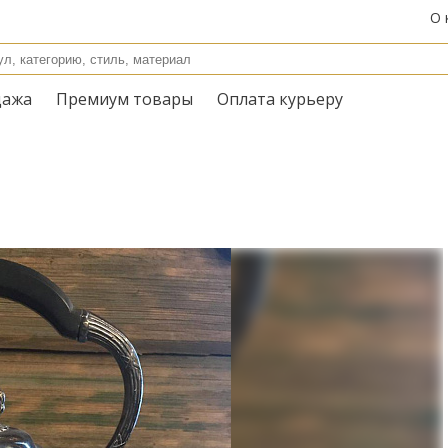
О 
дажа
Премиум товары
Оплата курьеру