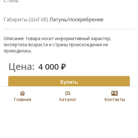
Стиль
Габариты (ШхГхВ)
Латунь/посеребрение
Описание товара носит информативный характер,
экспертиза возраста и страны происхождения не
проводилась.
Цена:
4 000
₽
Купить
8 901 279 19 19
Главная
Каталог
Контакты
Артикул:
N4531
Наличие:
В салонах Евроблохи
Доставка:
,
Бесплатно по Москве
см.условие