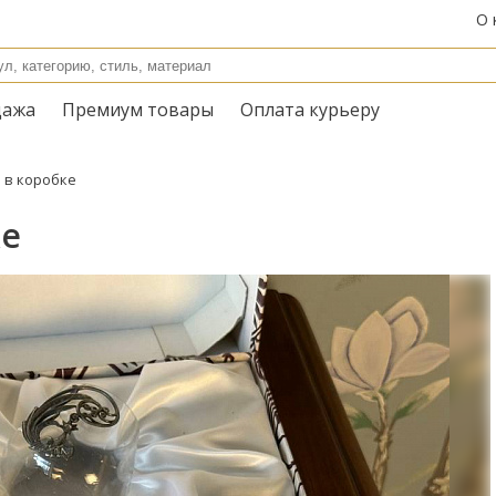
О 
дажа
Премиум товары
Оплата курьеру
 в коробке
ке