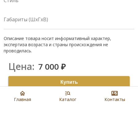
Стиль
Габариты (ШхГхВ)
Описание товара носит информативный характер,
экспертиза возраста и страны происхождения не
проводилась.
Цена:
7 000
₽
Купить
8 901 279 19 19
Главная
Каталог
Контакты
Артикул:
N5548
Наличие:
В салонах Евроблохи
Доставка:
,
Бесплатно по Москве
см.условие