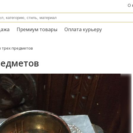
О 
дажа
Премиум товары
Оплата курьеру
з трех предметов
редметов