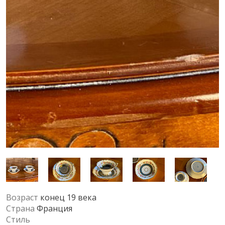
Возраст
конец 19 века
Страна
Франция
Стиль