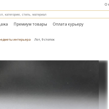
О 
дажа
Премиум товары
Оплата курьеру
редметы интерьера
Лот, 9 стопок