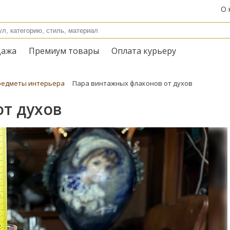
О 
дажа
Премиум товары
Оплата курьеру
редметы интерьера
Пара винтажных флаконов от духов
т духов