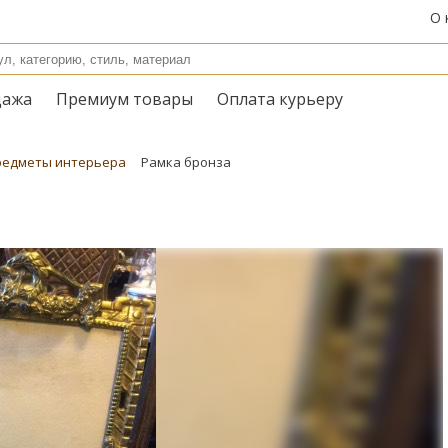
О 
дажа
Премиум товары
Оплата курьеру
редметы интерьера
Рамка бронза