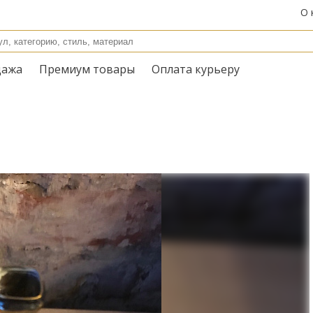
О 
дажа
Премиум товары
Оплата курьеру