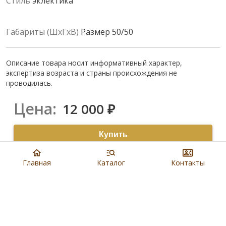
Стиль
эклектика
Габариты (ШхГхВ)
Размер 50/50
Описание товара носит информативный характер,
экспертиза возраста и страны происхождения не
проводилась.
Цена:
12 000
₽
Купить
8 901 279 19 19
Главная
Каталог
Контакты
Артикул:
N4008
Наличие:
В салонах Евроблохи
Доставка:
,
Бесплатно по Москве
см.условие