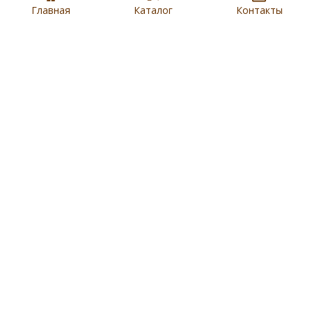
Главная
Каталог
Контакты
Купить
8 901 279 19 19
Артикул:
N5796
Наличие:
В салонах Евроблохи
Доставка:
,
Бесплатно по Москве
см.условие
Товар находится в городе:
Ярославль
Соцсети и мессенджеры