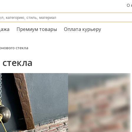
О 
дажа
Премиум товары
Оплата курьеру
нового стекла
 стекла