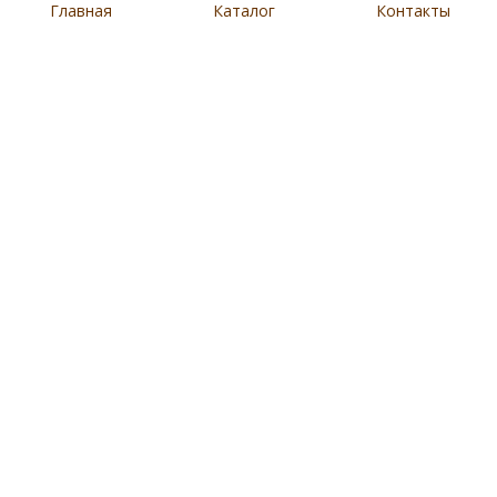
Главная
Каталог
Контакты
Купить
8 901 279 19 19
Артикул:
N4592
Наличие:
В салонах Евроблохи
Доставка:
,
Бесплатно по Москве
см.условие
Товар находится в городе:
Соцсети и мессенджеры