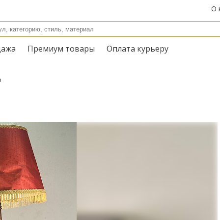
О 
дажа
Премиум товары
Оплата курьеру
р