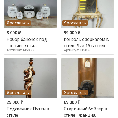
Ярославль
Ярославль
8 000
₽
99 000
₽
Набор баночек под
Консоль с зеркалом в
специи. в стиле
стиле Луи 16 в стиле
Артикул: N6077
Артикул: N6076
Луи 16, Италия,
Ярославль
Ярославль
29 000
₽
69 000
₽
Подсвечник Путти в
Старинный бойлер в
стиле
стиле Франция,