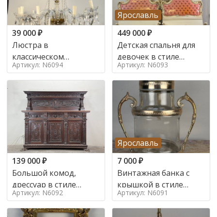
Ярославль
39 000
₽
449 000
₽
Люстра в
Детская спальня для
классическом
девочек в стиле
Артикул: N6094
Артикул: N6093
итальянском стиле на
итальянского барокко
10 ламп. в стиле
в стиле
Ярославль
139 000
₽
7 000
₽
Большой комод,
Винтажная банка с
дрессуар в стиле
крышкой в стиле
Артикул: N6092
Артикул: N6091
ренессанс,
Италия,