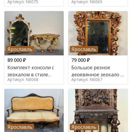
Артикул: N6075
Артикул: N6069
Ярославль
Ярославль
89 000
₽
79 000
₽
Комплект консоли с
Большое резное
зеркалом в стиле
деревянное зеркало с
Артикул: N6068
Артикул: N6067
ренессанс,
золочением в стиле
Ярославль
Ярославль