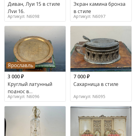
Диван, Луи 15 в стиле
Экран камина бронза
Луи 16,
в стиле
Артикул: N6098
Артикул: N6097
Ярославль
3 000
₽
7 000
₽
Круглый латунный
Сахарница в стиле
поднос в
Артикул: N6096
Артикул: N6095
марокканском стиле в
стиле