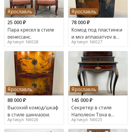
Ярославль
Ярославль
25 000
₽
78 000
₽
Пара кресел в стиле
Комод под пластинки
ренессанс,
и муз аппаратуру в
Артикул: N6028
Артикул: N6027
стиле шинуазри,
Ярославль
Ярославль
88 000
₽
145 000
₽
Высокий комод/шкаф
Секретер в стиле
в стиле шинуазри,
Наполеон Труа в
Артикул: N6026
Артикул: N6025
стиле 19 век