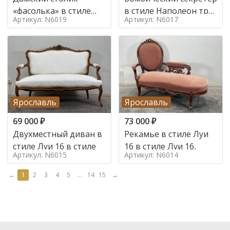
«фасолька» в стиле
в стиле Наполеон труа
Артикул: N6019
Артикул: N6017
Луи 16,
в стиле
Ярославль
Ярославль
69 000
₽
73 000
₽
Двухместный диван в
Рекамье в стиле Луи
стиле Луи 16 в стиле
16 в стиле Луи 16,
Артикул: N6015
Артикул: N6014
←
1
2
3
4
5
...
14
15
→