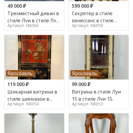
49 000
₽
599 000
₽
Трехместный диван в
Секретер в стиле
стиле Луи в стиле Луи
ренессанс в стиле
Артикул: N6066
Артикул: N6058
16,
ренессанс, 19 век
Ярославль
Ярославль
119 000
₽
99 000
₽
Шикарная витрина в
Витрина в стиле Луи
стиле шинуазри в
15 в стиле Луи 15,
Артикул: N6054
Артикул: N6053
стиле шинуазри,