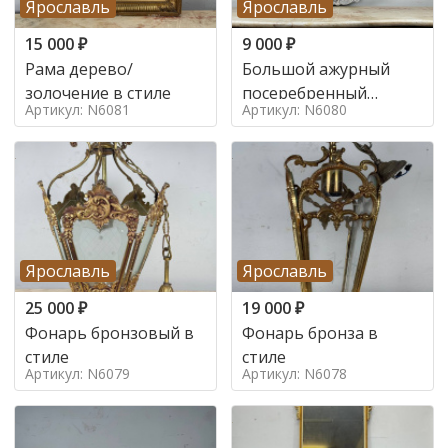
Ярославль
Ярославль
15 000
₽
9 000
₽
Рама дерево/
Большой ажурный
золочение в стиле
посеребренный
Артикул: N6081
Артикул: N6080
поднос в стиле
Ярославль
Ярославль
25 000
₽
19 000
₽
Фонарь бронзовый в
Фонарь бронза в
стиле
стиле
Артикул: N6079
Артикул: N6078