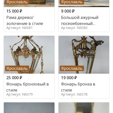
Ярославль
Ярославль
15 000
₽
9 000
₽
Рама дерево/
Большой ажурный
золочение в стиле
посеребренный
Артикул: N6081
Артикул: N6080
поднос в стиле
Ярославль
Ярославль
25 000
₽
19 000
₽
Фонарь бронзовый в
Фонарь бронза в
стиле
стиле
Артикул: N6079
Артикул: N6078