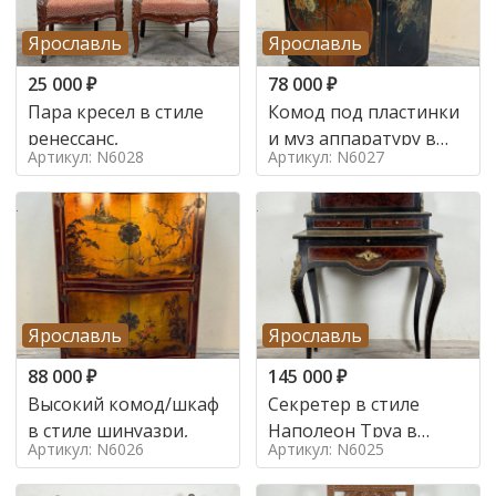
Ярославль
Ярославль
25 000
₽
78 000
₽
Пара кресел в стиле
Комод под пластинки
ренессанс,
и муз аппаратуру в
Артикул: N6028
Артикул: N6027
стиле шинуазри,
Ярославль
Ярославль
88 000
₽
145 000
₽
Высокий комод/шкаф
Секретер в стиле
в стиле шинуазри,
Наполеон Труа в
Артикул: N6026
Артикул: N6025
стиле 19 век