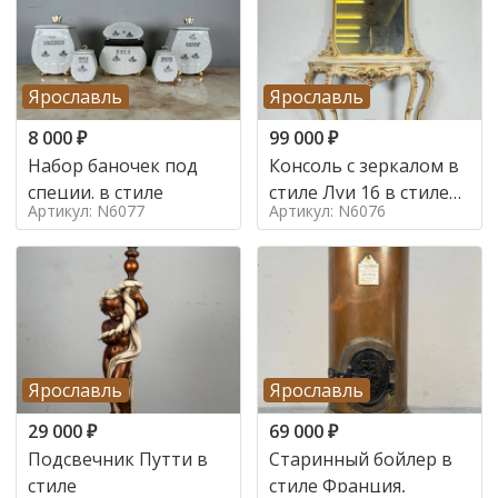
Ярославль
Ярославль
8 000
₽
99 000
₽
Набор баночек под
Консоль с зеркалом в
специи. в стиле
стиле Луи 16 в стиле
Артикул: N6077
Артикул: N6076
Луи 16, Италия,
Ярославль
Ярославль
29 000
₽
69 000
₽
Подсвечник Путти в
Старинный бойлер в
стиле
стиле Франция,