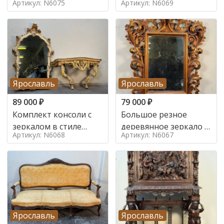
Артикул: N6075
Артикул: N6069
Ярославль
Ярославль
89 000
₽
79 000
₽
Комплект консоли с
Большое резное
зеркалом в стиле
деревянное зеркало с
Артикул: N6068
Артикул: N6067
ренессанс,
золочением в стиле
Ярославль
Ярославль