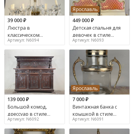
Ярославль
39 000
₽
449 000
₽
Люстра в
Детская спальня для
классическом
девочек в стиле
Артикул: N6094
Артикул: N6093
итальянском стиле на
итальянского барокко
10 ламп. в стиле
в стиле
Ярославль
139 000
₽
7 000
₽
Большой комод,
Винтажная банка с
дрессуар в стиле
крышкой в стиле
Артикул: N6092
Артикул: N6091
ренессанс,
Италия,