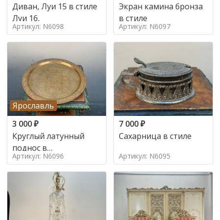
Диван, Луи 15 в стиле
Экран камина бронза
Луи 16,
в стиле
Артикул: N6098
Артикул: N6097
Ярославль
3 000
₽
7 000
₽
Круглый латунный
Сахарница в стиле
поднос в
Артикул: N6096
Артикул: N6095
марокканском стиле в
стиле