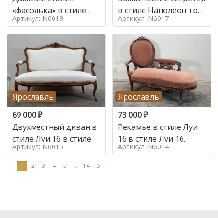
«фасолька» в стиле
в стиле Наполеон труа
Артикул: N6019
Артикул: N6017
Луи 16,
в стиле
Ярославль
Ярославль
69 000
₽
73 000
₽
Двухместный диван в
Рекамье в стиле Луи
стиле Луи 16 в стиле
16 в стиле Луи 16,
Артикул: N6015
Артикул: N6014
←
1
2
3
4
5
...
14
15
→