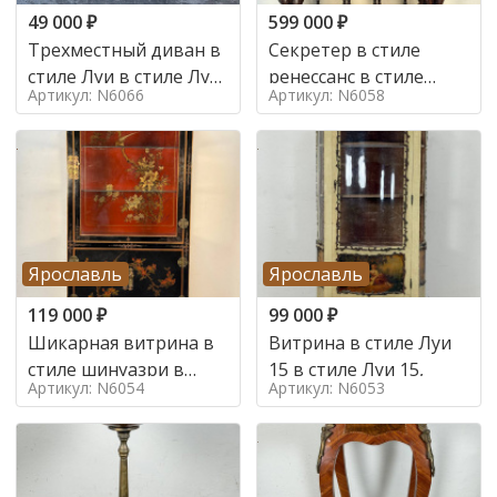
49 000
₽
599 000
₽
Трехместный диван в
Секретер в стиле
стиле Луи в стиле Луи
ренессанс в стиле
Артикул: N6066
Артикул: N6058
16,
ренессанс, 19 век
Ярославль
Ярославль
119 000
₽
99 000
₽
Шикарная витрина в
Витрина в стиле Луи
стиле шинуазри в
15 в стиле Луи 15,
Артикул: N6054
Артикул: N6053
стиле шинуазри,