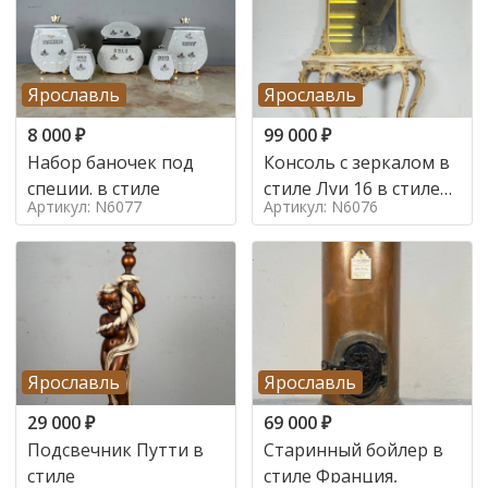
Ярославль
Ярославль
8 000
₽
99 000
₽
Набор баночек под
Консоль с зеркалом в
специи. в стиле
стиле Луи 16 в стиле
Артикул: N6077
Артикул: N6076
Луи 16, Италия,
Ярославль
Ярославль
29 000
₽
69 000
₽
Подсвечник Путти в
Старинный бойлер в
стиле
стиле Франция,