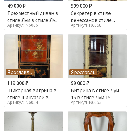
49 000
₽
599 000
₽
Трехместный диван в
Секретер в стиле
стиле Луи в стиле Луи
ренессанс в стиле
Артикул: N6066
Артикул: N6058
16,
ренессанс, 19 век
Ярославль
Ярославль
119 000
₽
99 000
₽
Шикарная витрина в
Витрина в стиле Луи
стиле шинуазри в
15 в стиле Луи 15,
Артикул: N6054
Артикул: N6053
стиле шинуазри,