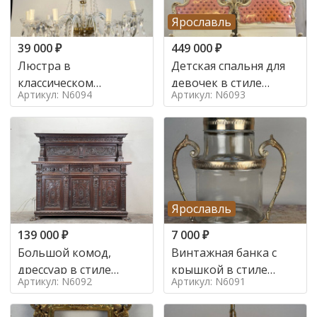
Ярославль
39 000
₽
449 000
₽
Люстра в
Детская спальня для
классическом
девочек в стиле
Артикул: N6094
Артикул: N6093
итальянском стиле на
итальянского барокко
10 ламп. в стиле
в стиле
Ярославль
139 000
₽
7 000
₽
Большой комод,
Винтажная банка с
дрессуар в стиле
крышкой в стиле
Артикул: N6092
Артикул: N6091
ренессанс,
Италия,