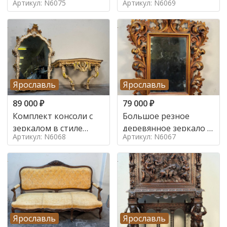
Артикул: N6075
Артикул: N6069
Ярославль
Ярославль
89 000
₽
79 000
₽
Комплект консоли с
Большое резное
зеркалом в стиле
деревянное зеркало с
Артикул: N6068
Артикул: N6067
ренессанс,
золочением в стиле
Ярославль
Ярославль