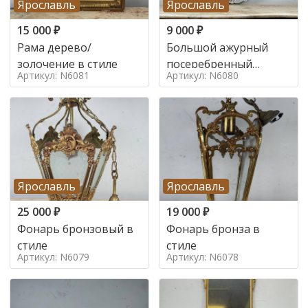
Ярославль
Ярославль
15 000
₽
9 000
₽
Рама дерево/
Большой ажурный
золочение в стиле
посеребренный
Артикул: N6081
Артикул: N6080
поднос в стиле
Ярославль
Ярославль
25 000
₽
19 000
₽
Фонарь бронзовый в
Фонарь бронза в
стиле
стиле
Артикул: N6079
Артикул: N6078