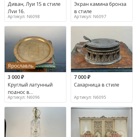
Диван, Луи 15 в стиле
Экран камина бронза
Луи 16,
в стиле
Артикул: N6098
Артикул: N6097
Ярославль
3 000
₽
7 000
₽
Круглый латунный
Сахарница в стиле
поднос в
Артикул: N6096
Артикул: N6095
марокканском стиле в
стиле