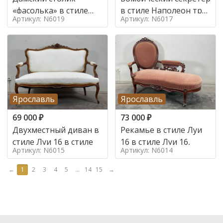
«фасолька» в стиле
в стиле Наполеон труа
Артикул: N6019
Артикул: N6017
Луи 16,
в стиле
Ярославль
Ярославль
69 000
₽
73 000
₽
Двухместный диван в
Рекамье в стиле Луи
стиле Луи 16 в стиле
16 в стиле Луи 16,
Артикул: N6015
Артикул: N6014
←
1
2
3
4
5
...
14
15
→