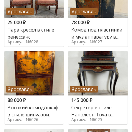
Ярославль
Ярославль
25 000
₽
78 000
₽
Пара кресел в стиле
Комод под пластинки
ренессанс,
и муз аппаратуру в
Артикул: N6028
Артикул: N6027
стиле шинуазри,
Ярославль
Ярославль
88 000
₽
145 000
₽
Высокий комод/шкаф
Секретер в стиле
в стиле шинуазри,
Наполеон Труа в
Артикул: N6026
Артикул: N6025
стиле 19 век