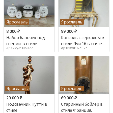
Ярославль
Ярославль
8 000
₽
99 000
₽
Набор баночек под
Консоль с зеркалом в
специи. в стиле
стиле Луи 16 в стиле
Артикул: N6077
Артикул: N6076
Луи 16, Италия,
Ярославль
Ярославль
29 000
₽
69 000
₽
Подсвечник Путти в
Старинный бойлер в
стиле
стиле Франция,