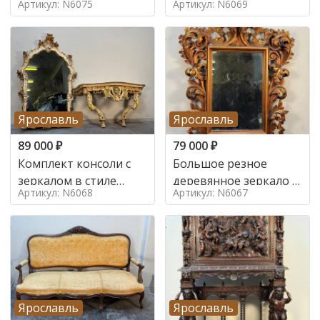
Артикул: N6075
Артикул: N6069
Ярославль
Ярославль
89 000
₽
79 000
₽
Комплект консоли с
Большое резное
зеркалом в стиле
деревянное зеркало с
Артикул: N6068
Артикул: N6067
ренессанс,
золочением в стиле
Ярославль
Ярославль