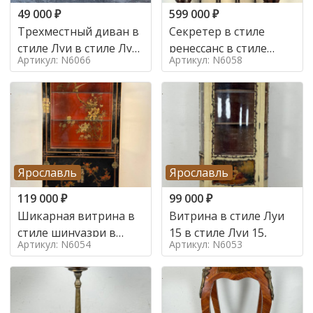
49 000
₽
599 000
₽
Трехместный диван в
Секретер в стиле
стиле Луи в стиле Луи
ренессанс в стиле
Артикул: N6066
Артикул: N6058
16,
ренессанс, 19 век
Ярославль
Ярославль
119 000
₽
99 000
₽
Шикарная витрина в
Витрина в стиле Луи
стиле шинуазри в
15 в стиле Луи 15,
Артикул: N6054
Артикул: N6053
стиле шинуазри,