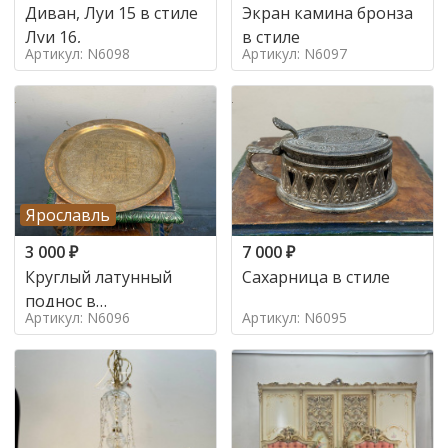
Диван, Луи 15 в стиле
Экран камина бронза
Луи 16,
в стиле
Артикул: N6098
Артикул: N6097
Ярославль
3 000
₽
7 000
₽
Круглый латунный
Сахарница в стиле
поднос в
Артикул: N6096
Артикул: N6095
марокканском стиле в
стиле