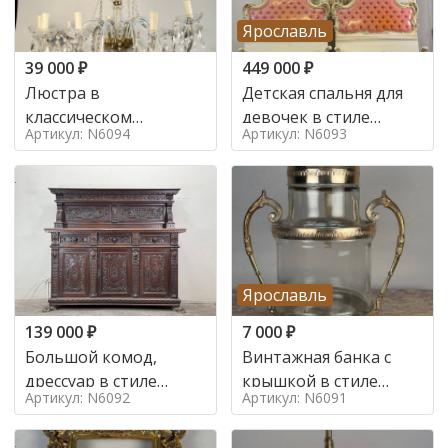
Ярославль
39 000
₽
449 000
₽
Люстра в
Детская спальня для
классическом
девочек в стиле
Артикул: N6094
Артикул: N6093
итальянском стиле на
итальянского барокко
10 ламп. в стиле
в стиле
Ярославль
139 000
₽
7 000
₽
Большой комод,
Винтажная банка с
дрессуар в стиле
крышкой в стиле
Артикул: N6092
Артикул: N6091
ренессанс,
Италия,