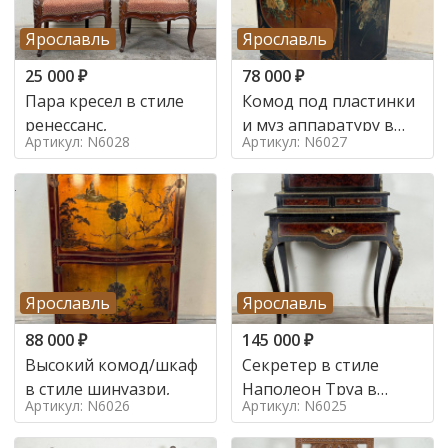
Ярославль
Ярославль
25 000
₽
78 000
₽
Пара кресел в стиле
Комод под пластинки
ренессанс,
и муз аппаратуру в
Артикул: N6028
Артикул: N6027
стиле шинуазри,
Ярославль
Ярославль
88 000
₽
145 000
₽
Высокий комод/шкаф
Секретер в стиле
в стиле шинуазри,
Наполеон Труа в
Артикул: N6026
Артикул: N6025
стиле 19 век