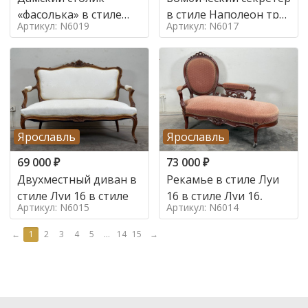
«фасолька» в стиле
в стиле Наполеон труа
Артикул: N6019
Артикул: N6017
Луи 16,
в стиле
Ярославль
Ярославль
69 000
₽
73 000
₽
Двухместный диван в
Рекамье в стиле Луи
стиле Луи 16 в стиле
16 в стиле Луи 16,
Артикул: N6015
Артикул: N6014
←
1
2
3
4
5
...
14
15
→