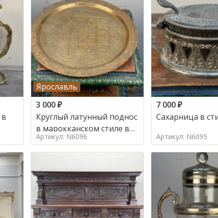
Ярославль
3 000
₽
7 000
₽
 в
Круглый латунный поднос
Сахарница в ст
в марокканском стиле в
Артикул: N6096
Артикул: N6095
стиле