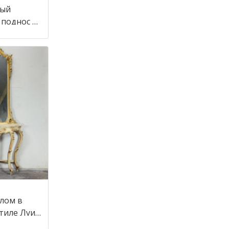
ный
 поднос в
алом в
стиле Луи