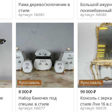
Рама дерево/золочение в
Большой ажур
стиле
посеребренный
Артикул: N6081
Артикул: N6080
стиле
Ярославль
Ярославль
8 000
₽
99 000
₽
ле
Набор баночек под
Консоль с зерк
специи. в стиле
стиле Луи 16 в 
Артикул: N6077
Артикул: N6076
16, Италия,