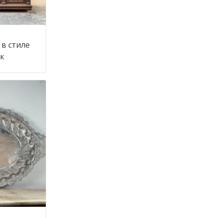
в стиле
 век