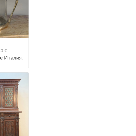
а с
крышкой в стиле Италия,