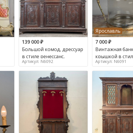
Ярославль
139 000
₽
7 000
₽
Большой комод, дрессуар
Винтажная банк
в стиле ренессанс,
Артикул: N6092
Артикул: N6091
о в