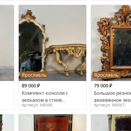
Ярославль
Ярославль
89 000
₽
79 000
₽
Комплект консоли с
Большое резно
зеркалом в стиле
деревянное зер
Артикул: N6068
Артикул: N6067
ренессанс,
золочением в с