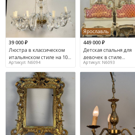
Ярославль
39 000
₽
449 000
₽
Люстра в классическом
Детская спальня для
итальянском стиле на 10
девочек в стиле
Артикул: N6094
Артикул: N6093
ламп. в стиле
итальянского барокк
стиле