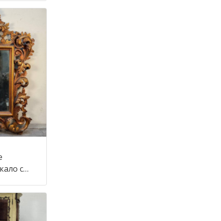
е
кало с
тиле