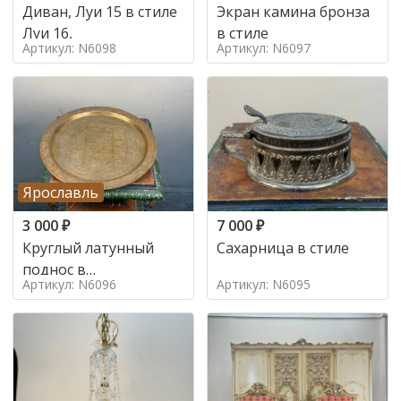
Диван, Луи 15 в стиле
Экран камина бронза
Луи 16,
в стиле
Артикул: N6098
Артикул: N6097
Ярославль
3 000
₽
7 000
₽
Круглый латунный
Сахарница в стиле
поднос в
Артикул: N6096
Артикул: N6095
марокканском стиле в
стиле