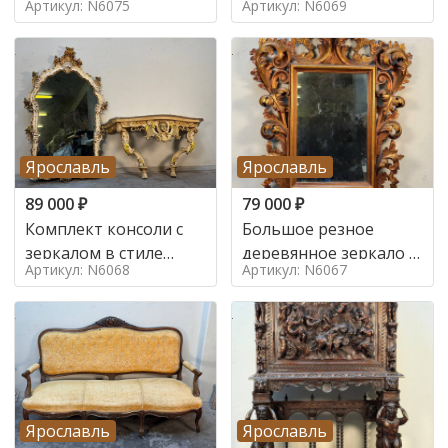
Артикул: N6075
Артикул: N6069
Ярославль
Ярославль
89 000
₽
79 000
₽
Комплект консоли с
Большое резное
зеркалом в стиле
деревянное зеркало с
Артикул: N6068
Артикул: N6067
ренессанс,
золочением в стиле
Ярославль
Ярославль