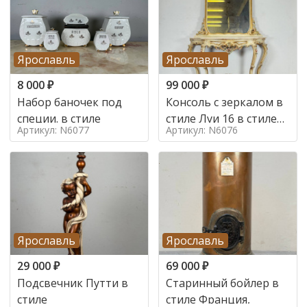
Ярославль
Ярославль
8 000
₽
99 000
₽
Набор баночек под
Консоль с зеркалом в
специи. в стиле
стиле Луи 16 в стиле
Артикул: N6077
Артикул: N6076
Луи 16, Италия,
Ярославль
Ярославль
29 000
₽
69 000
₽
Подсвечник Путти в
Старинный бойлер в
стиле
стиле Франция,