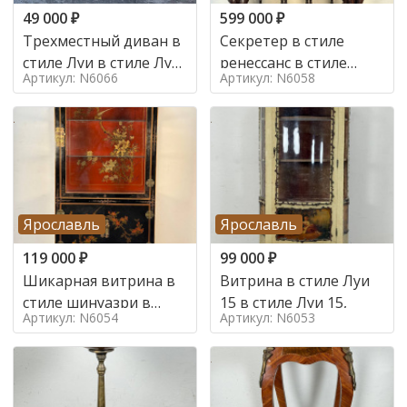
49 000
₽
599 000
₽
Трехместный диван в
Секретер в стиле
стиле Луи в стиле Луи
ренессанс в стиле
Артикул: N6066
Артикул: N6058
16,
ренессанс, 19 век
Ярославль
Ярославль
119 000
₽
99 000
₽
Шикарная витрина в
Витрина в стиле Луи
стиле шинуазри в
15 в стиле Луи 15,
Артикул: N6054
Артикул: N6053
стиле шинуазри,