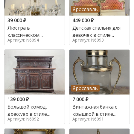
Ярославль
39 000
₽
449 000
₽
Люстра в
Детская спальня для
классическом
девочек в стиле
Артикул: N6094
Артикул: N6093
итальянском стиле на
итальянского барокко
10 ламп. в стиле
в стиле
Ярославль
139 000
₽
7 000
₽
Большой комод,
Винтажная банка с
дрессуар в стиле
крышкой в стиле
Артикул: N6092
Артикул: N6091
ренессанс,
Италия,