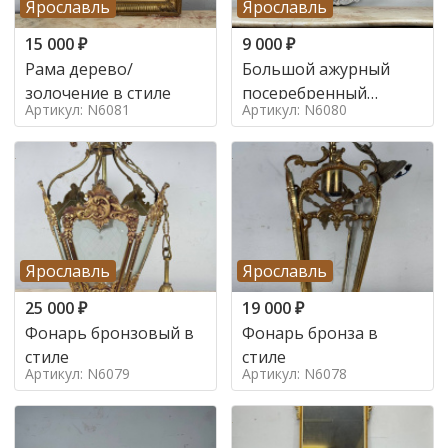
Ярославль
Ярославль
15 000
₽
9 000
₽
Рама дерево/
Большой ажурный
золочение в стиле
посеребренный
Артикул: N6081
Артикул: N6080
поднос в стиле
Ярославль
Ярославль
25 000
₽
19 000
₽
Фонарь бронзовый в
Фонарь бронза в
стиле
стиле
Артикул: N6079
Артикул: N6078