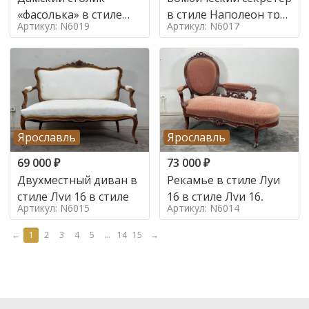
«фасолька» в стиле
в стиле Наполеон труа
Артикул: N6019
Артикул: N6017
Луи 16,
в стиле
Ярославль
Ярославль
69 000
₽
73 000
₽
Двухместный диван в
Рекамье в стиле Луи
стиле Луи 16 в стиле
16 в стиле Луи 16,
Артикул: N6015
Артикул: N6014
←
1
2
3
4
5
...
14
15
→