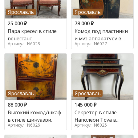
Ярославль
Ярославль
25 000
₽
78 000
₽
Пара кресел в стиле
Комод под пластинки
ренессанс,
и муз аппаратуру в
Артикул: N6028
Артикул: N6027
стиле шинуазри,
Ярославль
Ярославль
88 000
₽
145 000
₽
Высокий комод/шкаф
Секретер в стиле
в стиле шинуазри,
Наполеон Труа в
Артикул: N6026
Артикул: N6025
стиле 19 век