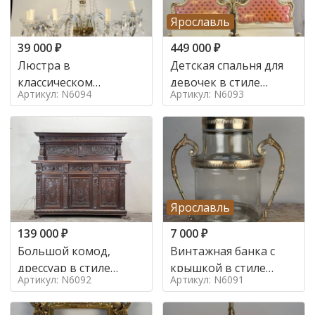
Ярославль
39 000
₽
449 000
₽
Люстра в
Детская спальня для
классическом
девочек в стиле
Артикул: N6094
Артикул: N6093
итальянском стиле на
итальянского барокко
10 ламп. в стиле
в стиле
Ярославль
139 000
₽
7 000
₽
Большой комод,
Винтажная банка с
дрессуар в стиле
крышкой в стиле
Артикул: N6092
Артикул: N6091
ренессанс,
Италия,