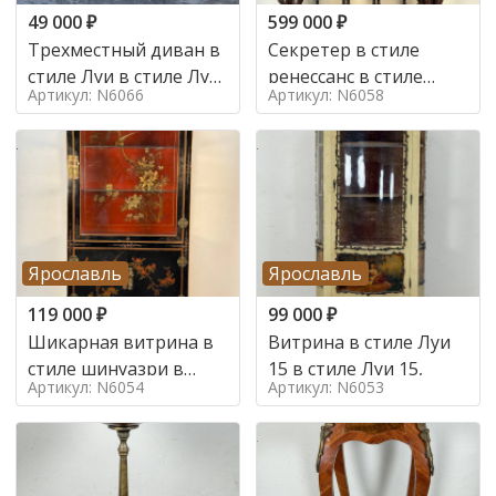
49 000
₽
599 000
₽
Трехместный диван в
Секретер в стиле
стиле Луи в стиле Луи
ренессанс в стиле
Артикул: N6066
Артикул: N6058
16,
ренессанс, 19 век
Ярославль
Ярославль
119 000
₽
99 000
₽
Шикарная витрина в
Витрина в стиле Луи
стиле шинуазри в
15 в стиле Луи 15,
Артикул: N6054
Артикул: N6053
стиле шинуазри,