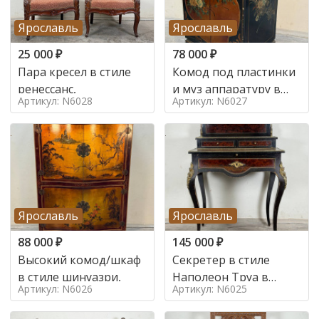
Ярославль
Ярославль
25 000
₽
78 000
₽
Пара кресел в стиле
Комод под пластинки
ренессанс,
и муз аппаратуру в
Артикул: N6028
Артикул: N6027
стиле шинуазри,
Ярославль
Ярославль
88 000
₽
145 000
₽
Высокий комод/шкаф
Секретер в стиле
в стиле шинуазри,
Наполеон Труа в
Артикул: N6026
Артикул: N6025
стиле 19 век