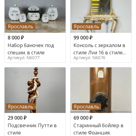
Ярославль
Ярославль
8 000
₽
99 000
₽
Набор баночек под
Консоль с зеркалом в
специи. в стиле
стиле Луи 16 в стиле
Артикул: N6077
Артикул: N6076
Луи 16, Италия,
Ярославль
Ярославль
29 000
₽
69 000
₽
Подсвечник Путти в
Старинный бойлер в
стиле
стиле Франция,