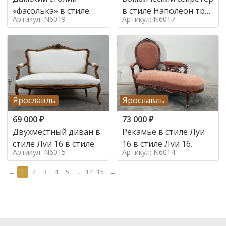
«фасолька» в стиле
в стиле Наполеон труа
Артикул: N6019
Артикул: N6017
Луи 16,
в стиле
Ярославль
Ярославль
69 000
₽
73 000
₽
Двухместный диван в
Рекамье в стиле Луи
стиле Луи 16 в стиле
16 в стиле Луи 16,
Артикул: N6015
Артикул: N6014
←
1
2
3
4
5
...
14
15
→