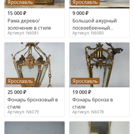
Ярославль
Ярославль
15 000
₽
9 000
₽
Рама дерево/
Большой ажурный
золочение в стиле
посеребренный
Артикул: N6081
Артикул: N6080
поднос в стиле
Ярославль
Ярославль
25 000
₽
19 000
₽
Фонарь бронзовый в
Фонарь бронза в
стиле
стиле
Артикул: N6079
Артикул: N6078