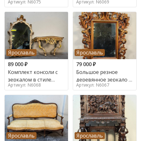
Артикул: N6075
Артикул: N6069
Ярославль
Ярославль
89 000
₽
79 000
₽
Комплект консоли с
Большое резное
зеркалом в стиле
деревянное зеркало с
Артикул: N6068
Артикул: N6067
ренессанс,
золочением в стиле
Ярославль
Ярославль