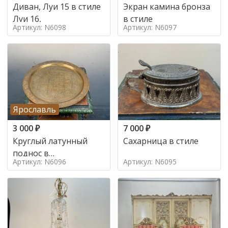
Диван, Луи 15 в стиле
Экран камина бронза
Луи 16,
в стиле
Артикул: N6098
Артикул: N6097
Ярославль
3 000
₽
7 000
₽
Круглый латунный
Сахарница в стиле
поднос в
Артикул: N6096
Артикул: N6095
марокканском стиле в
стиле