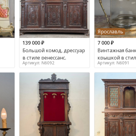
Ярославль
139 000
₽
7 000
₽
Большой комод, дрессуар
Винтажная банк
в стиле ренессанс,
Артикул: N6092
Артикул: N6091
о в