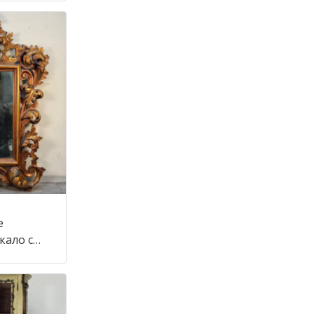
е
кало с
тиле