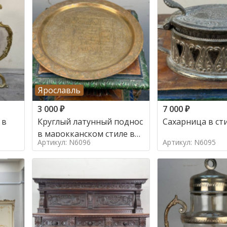
Ярославль
3 000
₽
7 000
₽
 в
Круглый латунный поднос
Сахарница в ст
в марокканском стиле в
Артикул: N6096
Артикул: N6095
стиле