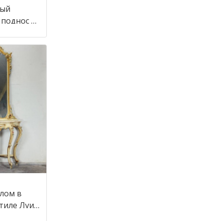
ный
 поднос в
алом в
стиле Луи