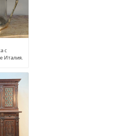
а с
крышкой в стиле Италия,