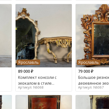
Ярославль
Ярославль
89 000
₽
79 000
₽
Комплект консоли с
Большое резно
зеркалом в стиле
деревянное зер
Артикул: N6068
Артикул: N6067
ренессанс,
золочением в с