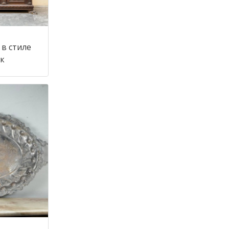
в стиле
 век