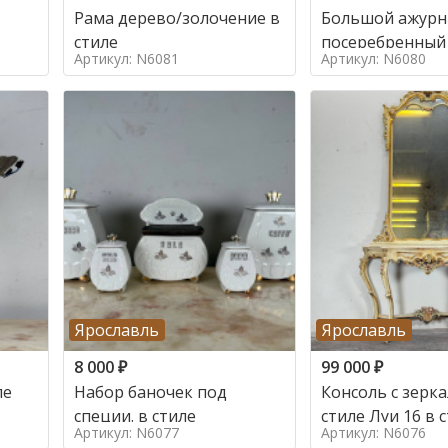
Рама дерево/золочение в
Большой ажур
стиле
посеребренный
Артикул: N6081
Артикул: N6080
стиле
Ярославль
Ярославль
8 000
₽
99 000
₽
ле
Набор баночек под
Консоль с зерк
специи. в стиле
стиле Луи 16 в 
Артикул: N6077
Артикул: N6076
16, Италия,