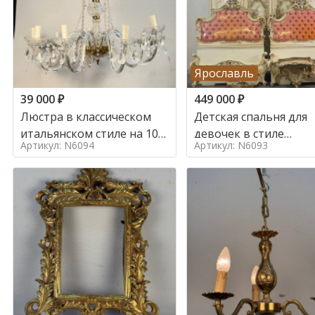
Ярославль
39 000
₽
449 000
₽
Люстра в классическом
Детская спальня для
итальянском стиле на 10
девочек в стиле
Артикул: N6094
Артикул: N6093
ламп. в стиле
итальянского барокк
стиле