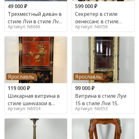
49 000
₽
599 000
₽
Трехместный диван в
Секретер в стиле
стиле Луи в стиле Луи
ренессанс в стиле
Артикул: N6066
Артикул: N6058
16,
ренессанс, 19 век
Ярославль
Ярославль
119 000
₽
99 000
₽
Шикарная витрина в
Витрина в стиле Луи
стиле шинуазри в
15 в стиле Луи 15,
Артикул: N6054
Артикул: N6053
стиле шинуазри,