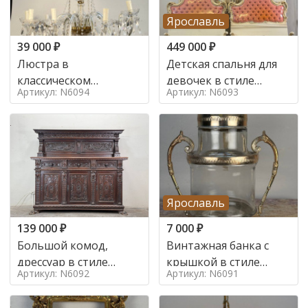
Ярославль
39 000
₽
449 000
₽
Люстра в
Детская спальня для
классическом
девочек в стиле
Артикул: N6094
Артикул: N6093
итальянском стиле на
итальянского барокко
10 ламп. в стиле
в стиле
Ярославль
139 000
₽
7 000
₽
Большой комод,
Винтажная банка с
дрессуар в стиле
крышкой в стиле
Артикул: N6092
Артикул: N6091
ренессанс,
Италия,