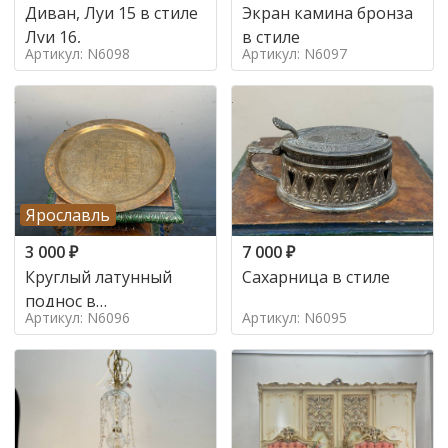
Диван, Луи 15 в стиле
Экран камина бронза
Луи 16,
в стиле
Артикул: N6098
Артикул: N6097
Ярославль
3 000
₽
7 000
₽
Круглый латунный
Сахарница в стиле
поднос в
Артикул: N6096
Артикул: N6095
марокканском стиле в
стиле