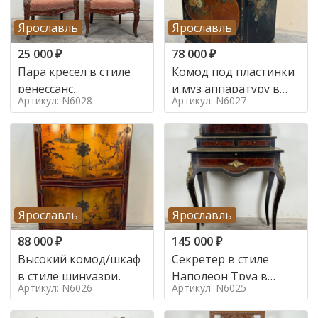
Ярославль
Ярославль
25 000
₽
78 000
₽
Пара кресел в стиле
Комод под пластинки
ренессанс,
и муз аппаратуру в
Артикул: N6028
Артикул: N6027
стиле шинуазри,
Ярославль
Ярославль
88 000
₽
145 000
₽
Высокий комод/шкаф
Секретер в стиле
в стиле шинуазри,
Наполеон Труа в
Артикул: N6026
Артикул: N6025
стиле 19 век