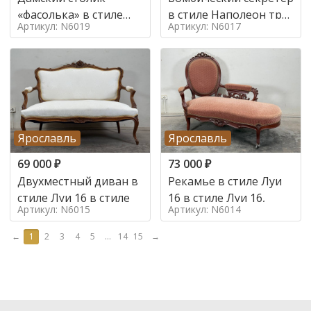
«фасолька» в стиле
в стиле Наполеон труа
Артикул: N6019
Артикул: N6017
Луи 16,
в стиле
Ярославль
Ярославль
69 000
₽
73 000
₽
Двухместный диван в
Рекамье в стиле Луи
стиле Луи 16 в стиле
16 в стиле Луи 16,
Артикул: N6015
Артикул: N6014
←
1
2
3
4
5
...
14
15
→