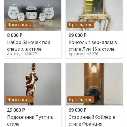
Ярославль
Ярославль
8 000
₽
99 000
₽
Набор баночек под
Консоль с зеркалом в
специи. в стиле
стиле Луи 16 в стиле
Артикул: N6077
Артикул: N6076
Луи 16, Италия,
Ярославль
Ярославль
29 000
₽
69 000
₽
Подсвечник Путти в
Старинный бойлер в
стиле
стиле Франция,