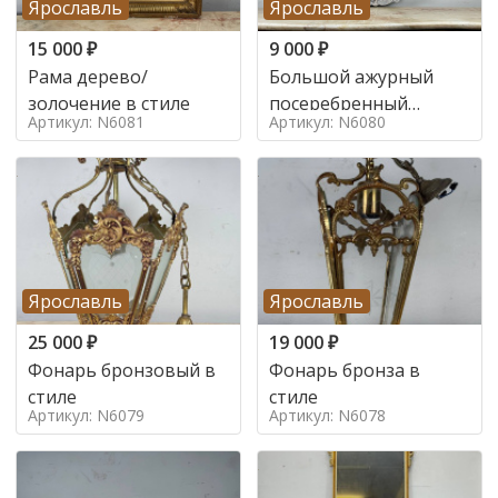
Ярославль
Ярославль
15 000
₽
9 000
₽
Рама дерево/
Большой ажурный
золочение в стиле
посеребренный
Артикул: N6081
Артикул: N6080
поднос в стиле
Ярославль
Ярославль
25 000
₽
19 000
₽
Фонарь бронзовый в
Фонарь бронза в
стиле
стиле
Артикул: N6079
Артикул: N6078