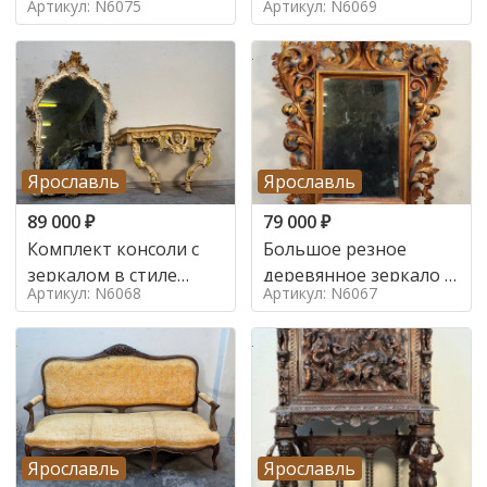
Артикул: N6075
Артикул: N6069
Ярославль
Ярославль
89 000
₽
79 000
₽
Комплект консоли с
Большое резное
зеркалом в стиле
деревянное зеркало с
Артикул: N6068
Артикул: N6067
ренессанс,
золочением в стиле
Ярославль
Ярославль