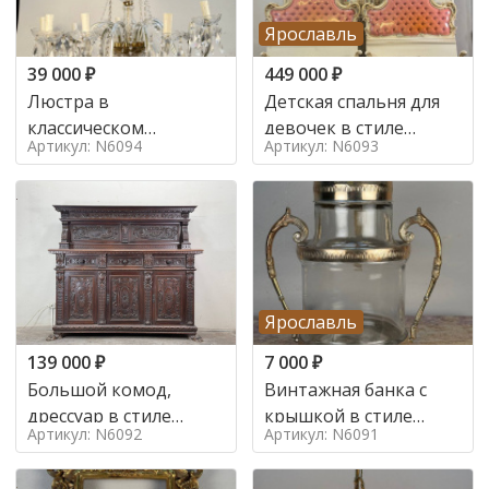
Ярославль
39 000
₽
449 000
₽
Люстра в
Детская спальня для
классическом
девочек в стиле
Артикул: N6094
Артикул: N6093
итальянском стиле на
итальянского барокко
10 ламп. в стиле
в стиле
Ярославль
139 000
₽
7 000
₽
Большой комод,
Винтажная банка с
дрессуар в стиле
крышкой в стиле
Артикул: N6092
Артикул: N6091
ренессанс,
Италия,