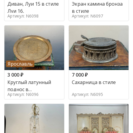
Диван, Луи 15 в стиле
Экран камина бронза
Луи 16,
в стиле
Артикул: N6098
Артикул: N6097
Ярославль
3 000
₽
7 000
₽
Круглый латунный
Сахарница в стиле
поднос в
Артикул: N6096
Артикул: N6095
марокканском стиле в
стиле