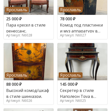
Ярославль
Ярославль
25 000
₽
78 000
₽
Пара кресел в стиле
Комод под пластинки
ренессанс,
и муз аппаратуру в
Артикул: N6028
Артикул: N6027
стиле шинуазри,
Ярославль
Ярославль
88 000
₽
145 000
₽
Высокий комод/шкаф
Секретер в стиле
в стиле шинуазри,
Наполеон Труа в
Артикул: N6026
Артикул: N6025
стиле 19 век