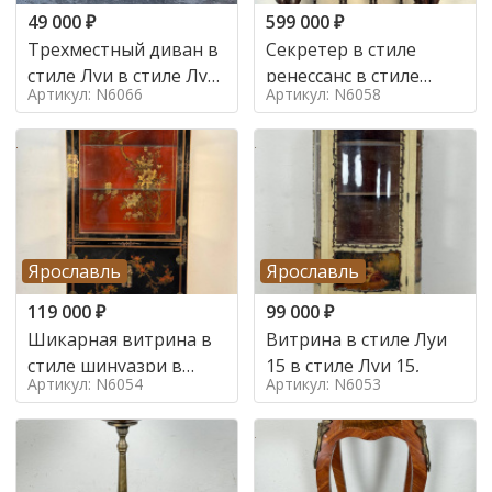
49 000
₽
599 000
₽
Трехместный диван в
Секретер в стиле
стиле Луи в стиле Луи
ренессанс в стиле
Артикул: N6066
Артикул: N6058
16,
ренессанс, 19 век
Ярославль
Ярославль
119 000
₽
99 000
₽
Шикарная витрина в
Витрина в стиле Луи
стиле шинуазри в
15 в стиле Луи 15,
Артикул: N6054
Артикул: N6053
стиле шинуазри,