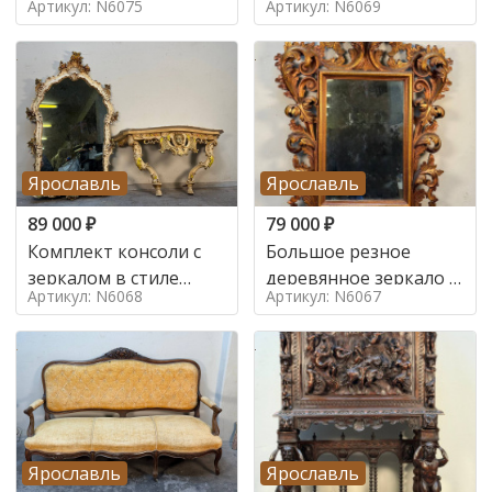
Артикул: N6075
Артикул: N6069
Ярославль
Ярославль
89 000
₽
79 000
₽
Комплект консоли с
Большое резное
зеркалом в стиле
деревянное зеркало с
Артикул: N6068
Артикул: N6067
ренессанс,
золочением в стиле
Ярославль
Ярославль