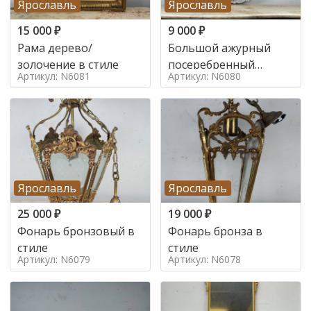
Ярославль
Ярославль
15 000
₽
9 000
₽
Рама дерево/
Большой ажурный
золочение в стиле
посеребренный
Артикул: N6081
Артикул: N6080
поднос в стиле
Ярославль
Ярославль
25 000
₽
19 000
₽
Фонарь бронзовый в
Фонарь бронза в
стиле
стиле
Артикул: N6079
Артикул: N6078