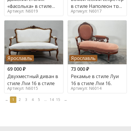
«фасолька» в стиле
в стиле Наполеон труа
Артикул: N6019
Артикул: N6017
Луи 16,
в стиле
Ярославль
Ярославль
69 000
₽
73 000
₽
Двухместный диван в
Рекамье в стиле Луи
стиле Луи 16 в стиле
16 в стиле Луи 16,
Артикул: N6015
Артикул: N6014
←
1
2
3
4
5
...
14
15
→