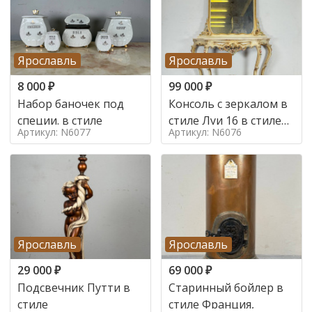
Ярославль
Ярославль
8 000
₽
99 000
₽
Набор баночек под
Консоль с зеркалом в
специи. в стиле
стиле Луи 16 в стиле
Артикул: N6077
Артикул: N6076
Луи 16, Италия,
Ярославль
Ярославль
29 000
₽
69 000
₽
Подсвечник Путти в
Старинный бойлер в
стиле
стиле Франция,