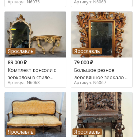
Артикул: N6075
Артикул: N6069
Ярославль
Ярославль
89 000
₽
79 000
₽
Комплект консоли с
Большое резное
зеркалом в стиле
деревянное зеркало с
Артикул: N6068
Артикул: N6067
ренессанс,
золочением в стиле
Ярославль
Ярославль