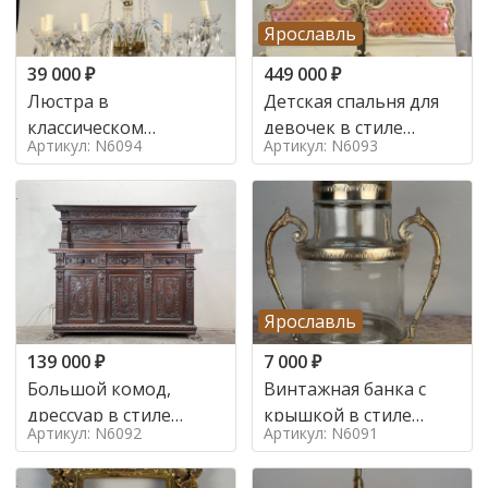
Ярославль
39 000
₽
449 000
₽
Люстра в
Детская спальня для
классическом
девочек в стиле
Артикул: N6094
Артикул: N6093
итальянском стиле на
итальянского барокко
10 ламп. в стиле
в стиле
Ярославль
139 000
₽
7 000
₽
Большой комод,
Винтажная банка с
дрессуар в стиле
крышкой в стиле
Артикул: N6092
Артикул: N6091
ренессанс,
Италия,