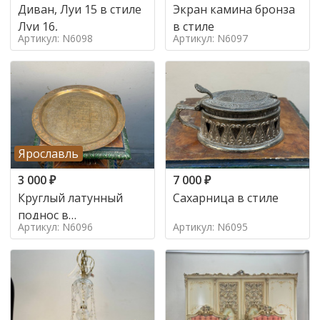
Диван, Луи 15 в стиле
Экран камина бронза
Луи 16,
в стиле
Артикул: N6098
Артикул: N6097
Ярославль
3 000
₽
7 000
₽
Круглый латунный
Сахарница в стиле
поднос в
Артикул: N6096
Артикул: N6095
марокканском стиле в
стиле