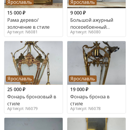
Ярославль
Ярославль
15 000
₽
9 000
₽
Рама дерево/
Большой ажурный
золочение в стиле
посеребренный
Артикул: N6081
Артикул: N6080
поднос в стиле
Ярославль
Ярославль
25 000
₽
19 000
₽
Фонарь бронзовый в
Фонарь бронза в
стиле
стиле
Артикул: N6079
Артикул: N6078