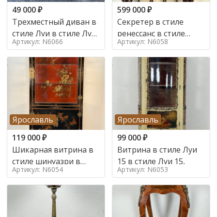
49 000
₽
599 000
₽
Трехместный диван в
Секретер в стиле
стиле Луи в стиле Луи
ренессанс в стиле
Артикул: N6066
Артикул: N6058
16,
ренессанс, 19 век
Ярославль
Ярославль
119 000
₽
99 000
₽
Шикарная витрина в
Витрина в стиле Луи
стиле шинуазри в
15 в стиле Луи 15,
Артикул: N6054
Артикул: N6053
стиле шинуазри,