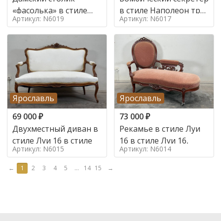
«фасолька» в стиле
в стиле Наполеон труа
Артикул: N6019
Артикул: N6017
Луи 16,
в стиле
Ярославль
Ярославль
69 000
₽
73 000
₽
Двухместный диван в
Рекамье в стиле Луи
стиле Луи 16 в стиле
16 в стиле Луи 16,
Артикул: N6015
Артикул: N6014
←
1
2
3
4
5
...
14
15
→