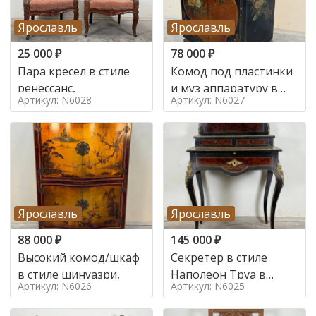
Ярославль
Ярославль
25 000
₽
78 000
₽
Пара кресел в стиле
Комод под пластинки
ренессанс,
и муз аппаратуру в
Артикул: N6028
Артикул: N6027
стиле шинуазри,
Ярославль
Ярославль
88 000
₽
145 000
₽
Высокий комод/шкаф
Секретер в стиле
в стиле шинуазри,
Наполеон Труа в
Артикул: N6026
Артикул: N6025
стиле 19 век