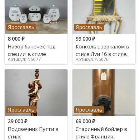
Ярославль
Ярославль
8 000
₽
99 000
₽
Набор баночек под
Консоль с зеркалом в
специи. в стиле
стиле Луи 16 в стиле
Артикул: N6077
Артикул: N6076
Луи 16, Италия,
Ярославль
Ярославль
29 000
₽
69 000
₽
Подсвечник Путти в
Старинный бойлер в
стиле
стиле Франция,