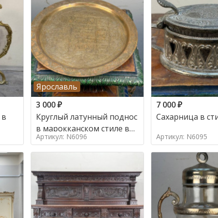
Ярославль
3 000
₽
7 000
₽
 в
Круглый латунный поднос
Сахарница в ст
в марокканском стиле в
Артикул: N6096
Артикул: N6095
стиле