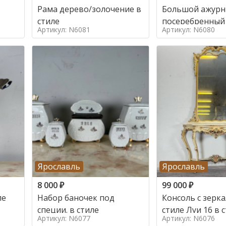
Рама дерево/золочение в
Большой ажур
стиле
посеребренный
Артикул: N6081
Артикул: N6080
стиле
Ярославль
Ярославль
8 000
₽
99 000
₽
ле
Набор баночек под
Консоль с зерк
специи. в стиле
стиле Луи 16 в 
Артикул: N6077
Артикул: N6076
16, Италия,