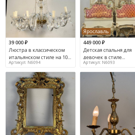
Ярославль
39 000
₽
449 000
₽
Люстра в классическом
Детская спальня для
итальянском стиле на 10
девочек в стиле
Артикул: N6094
Артикул: N6093
ламп. в стиле
итальянского барокк
стиле