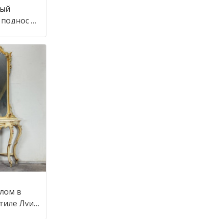
ный
 поднос в
алом в
стиле Луи