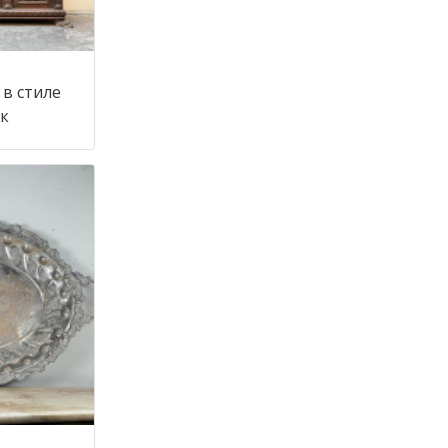
в стиле
 век