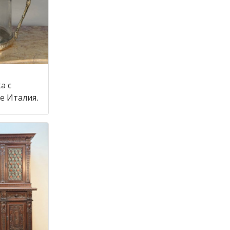
а с
крышкой в стиле Италия,