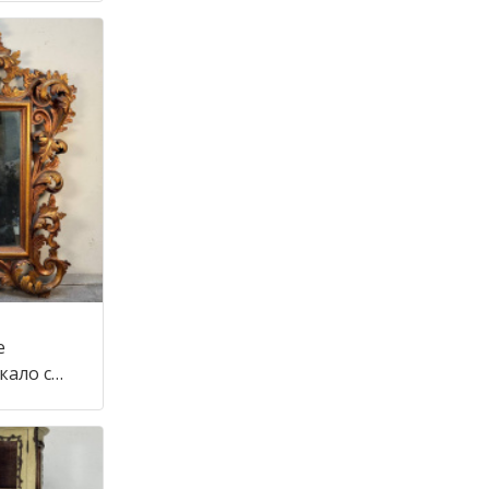
е
кало с
тиле