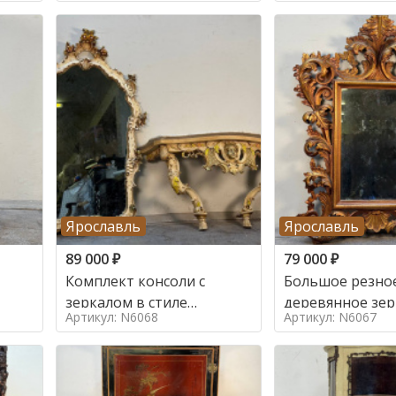
Ярославль
Ярославль
89 000
₽
79 000
₽
Комплект консоли с
Большое резно
зеркалом в стиле
деревянное зер
Артикул: N6068
Артикул: N6067
ренессанс,
золочением в с