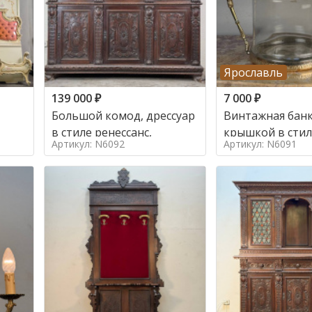
Ярославль
139 000
₽
7 000
₽
Большой комод, дрессуар
Винтажная банк
в стиле ренессанс,
Артикул: N6092
Артикул: N6091
о в