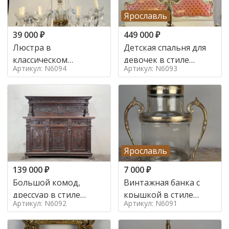
Ярославль
39 000
₽
449 000
₽
Люстра в
Детская спальня для
классическом
девочек в стиле
Артикул: N6094
Артикул: N6093
итальянском стиле на
итальянского барокко
10 ламп. в стиле
в стиле
Ярославль
139 000
₽
7 000
₽
Большой комод,
Винтажная банка с
дрессуар в стиле
крышкой в стиле
Артикул: N6092
Артикул: N6091
ренессанс,
Италия,