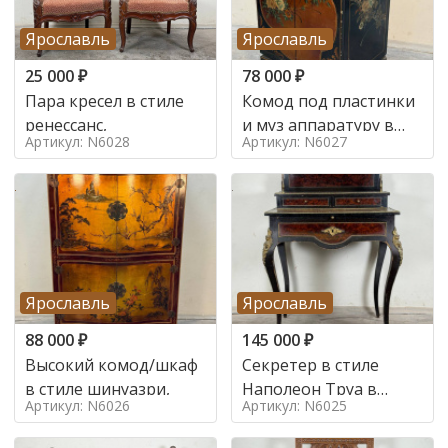
Ярославль
Ярославль
25 000
₽
78 000
₽
Пара кресел в стиле
Комод под пластинки
ренессанс,
и муз аппаратуру в
Артикул: N6028
Артикул: N6027
стиле шинуазри,
Ярославль
Ярославль
88 000
₽
145 000
₽
Высокий комод/шкаф
Секретер в стиле
в стиле шинуазри,
Наполеон Труа в
Артикул: N6026
Артикул: N6025
стиле 19 век