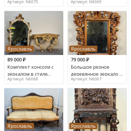
Артикул: N6075
Артикул: N6069
Ярославль
Ярославль
89 000
₽
79 000
₽
Комплект консоли с
Большое резное
зеркалом в стиле
деревянное зеркало с
Артикул: N6068
Артикул: N6067
ренессанс,
золочением в стиле
Ярославль
Ярославль