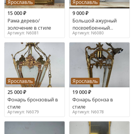
Ярославль
Ярославль
15 000
₽
9 000
₽
Рама дерево/
Большой ажурный
золочение в стиле
посеребренный
Артикул: N6081
Артикул: N6080
поднос в стиле
Ярославль
Ярославль
25 000
₽
19 000
₽
Фонарь бронзовый в
Фонарь бронза в
стиле
стиле
Артикул: N6079
Артикул: N6078