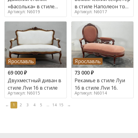
«фасолька» в стиле
в стиле Наполеон труа
Артикул: N6019
Артикул: N6017
Луи 16,
в стиле
Ярославль
Ярославль
69 000
₽
73 000
₽
Двухместный диван в
Рекамье в стиле Луи
стиле Луи 16 в стиле
16 в стиле Луи 16,
Артикул: N6015
Артикул: N6014
←
1
2
3
4
5
...
14
15
→