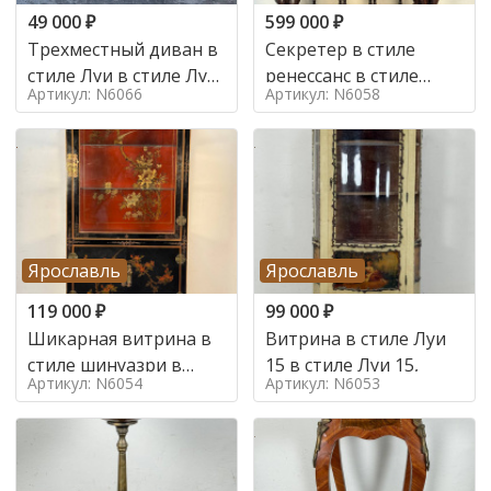
49 000
₽
599 000
₽
Трехместный диван в
Секретер в стиле
стиле Луи в стиле Луи
ренессанс в стиле
Артикул: N6066
Артикул: N6058
16,
ренессанс, 19 век
Ярославль
Ярославль
119 000
₽
99 000
₽
Шикарная витрина в
Витрина в стиле Луи
стиле шинуазри в
15 в стиле Луи 15,
Артикул: N6054
Артикул: N6053
стиле шинуазри,