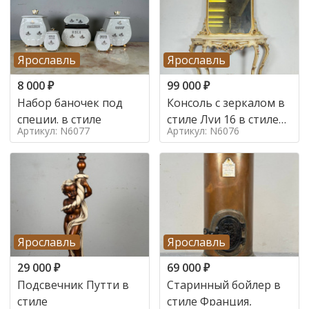
Ярославль
Ярославль
8 000
₽
99 000
₽
Набор баночек под
Консоль с зеркалом в
специи. в стиле
стиле Луи 16 в стиле
Артикул: N6077
Артикул: N6076
Луи 16, Италия,
Ярославль
Ярославль
29 000
₽
69 000
₽
Подсвечник Путти в
Старинный бойлер в
стиле
стиле Франция,