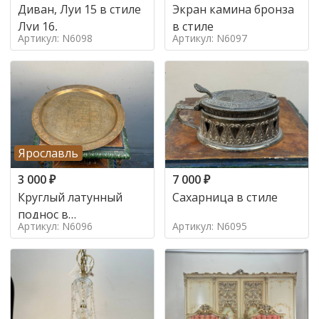
Диван, Луи 15 в стиле
Экран камина бронза
Луи 16,
в стиле
Артикул: N6098
Артикул: N6097
Ярославль
3 000
₽
7 000
₽
Круглый латунный
Сахарница в стиле
поднос в
Артикул: N6096
Артикул: N6095
марокканском стиле в
стиле