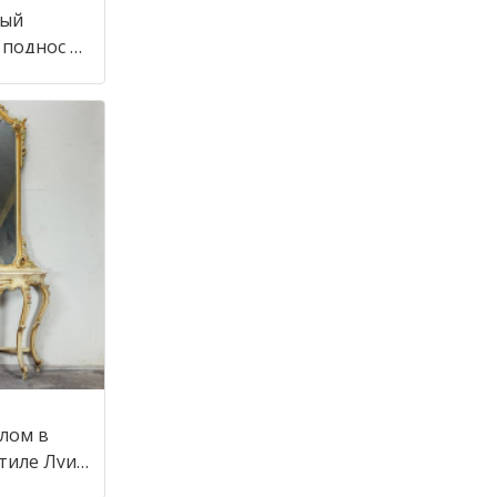
ный
 поднос в
алом в
стиле Луи