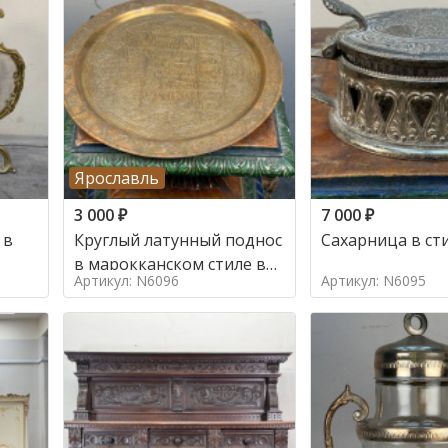
Ярославль
3 000
₽
7 000
₽
 в
Круглый латунный поднос
Сахарница в ст
в марокканском стиле в
Артикул: N6096
Артикул: N6095
стиле