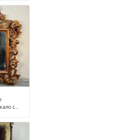
е
кало с
тиле