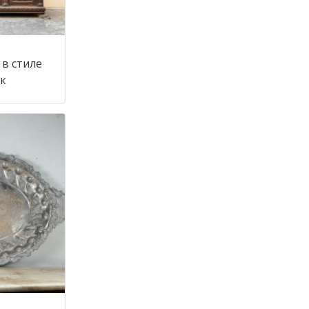
в стиле
 век