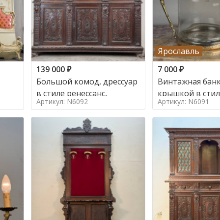
Ярославль
139 000
₽
7 000
₽
Большой комод, дрессуар
Винтажная банк
в стиле ренессанс,
Артикул: N6092
Артикул: N6091
о в