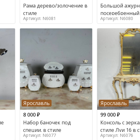
Рама дерево/золочение в
Большой ажур
стиле
посеребренный
Артикул: N6081
Артикул: N6080
стиле
Ярославль
Ярославль
8 000
₽
99 000
₽
ле
Набор баночек под
Консоль с зерк
специи. в стиле
стиле Луи 16 в 
Артикул: N6077
Артикул: N6076
16, Италия,