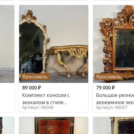
Ярославль
Ярославль
89 000
₽
79 000
₽
Комплект консоли с
Большое резно
зеркалом в стиле
деревянное зер
Артикул: N6068
Артикул: N6067
ренессанс,
золочением в с