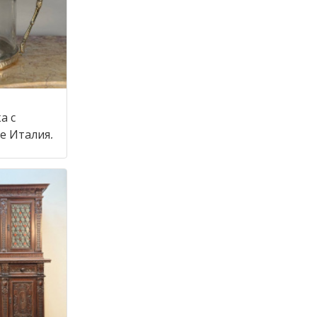
а с
крышкой в стиле Италия,