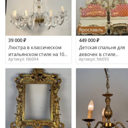
Ярославль
39 000
₽
449 000
₽
Люстра в классическом
Детская спальня для
итальянском стиле на 10
девочек в стиле
Артикул: N6094
Артикул: N6093
ламп. в стиле
итальянского барокк
стиле