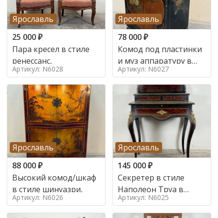
Ярославль
Ярославль
25 000
₽
78 000
₽
Пара кресел в стиле
Комод под пластинки
ренессанс,
и муз аппаратуру в
Артикул: N6028
Артикул: N6027
стиле шинуазри,
Ярославль
Ярославль
88 000
₽
145 000
₽
Высокий комод/шкаф
Секретер в стиле
в стиле шинуазри,
Наполеон Труа в
Артикул: N6026
Артикул: N6025
стиле 19 век