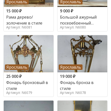
Ярославль
Ярославль
15 000
₽
9 000
₽
Рама дерево/
Большой ажурный
золочение в стиле
посеребренный
Артикул: N6081
Артикул: N6080
поднос в стиле
Ярославль
Ярославль
25 000
₽
19 000
₽
Фонарь бронзовый в
Фонарь бронза в
стиле
стиле
Артикул: N6079
Артикул: N6078