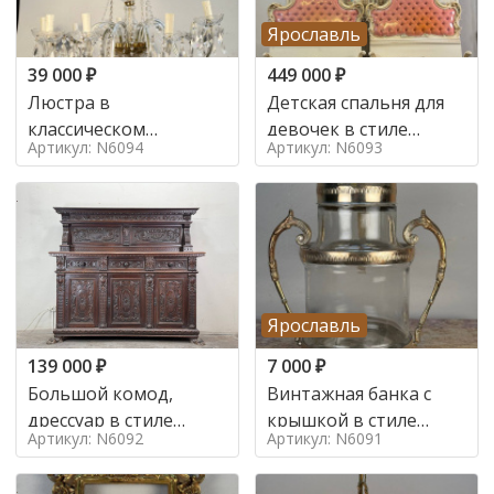
Ярославль
39 000
₽
449 000
₽
Люстра в
Детская спальня для
классическом
девочек в стиле
Артикул: N6094
Артикул: N6093
итальянском стиле на
итальянского барокко
10 ламп. в стиле
в стиле
Ярославль
139 000
₽
7 000
₽
Большой комод,
Винтажная банка с
дрессуар в стиле
крышкой в стиле
Артикул: N6092
Артикул: N6091
ренессанс,
Италия,