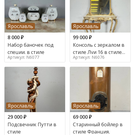
Ярославль
Ярославль
8 000
₽
99 000
₽
Набор баночек под
Консоль с зеркалом в
специи. в стиле
стиле Луи 16 в стиле
Артикул: N6077
Артикул: N6076
Луи 16, Италия,
Ярославль
Ярославль
29 000
₽
69 000
₽
Подсвечник Путти в
Старинный бойлер в
стиле
стиле Франция,