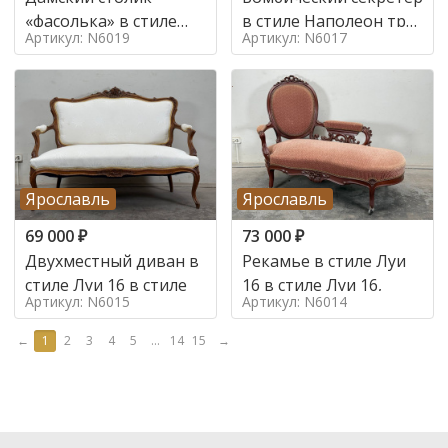
«фасолька» в стиле
в стиле Наполеон труа
Артикул: N6019
Артикул: N6017
Луи 16,
в стиле
Ярославль
Ярославль
69 000
₽
73 000
₽
Двухместный диван в
Рекамье в стиле Луи
стиле Луи 16 в стиле
16 в стиле Луи 16,
Артикул: N6015
Артикул: N6014
←
1
2
3
4
5
...
14
15
→