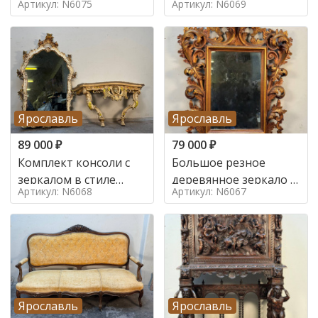
Артикул: N6075
Артикул: N6069
Ярославль
Ярославль
89 000
₽
79 000
₽
Комплект консоли с
Большое резное
зеркалом в стиле
деревянное зеркало с
Артикул: N6068
Артикул: N6067
ренессанс,
золочением в стиле
Ярославль
Ярославль