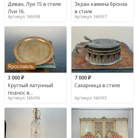
Диван, Луи 15 в стиле
Экран камина бронза
Луи 16,
в стиле
Артикул: N6098
Артикул: N6097
Ярославль
3 000
₽
7 000
₽
Круглый латунный
Сахарница в стиле
поднос в
Артикул: N6096
Артикул: N6095
марокканском стиле в
стиле