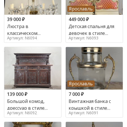
Ярославль
39 000
₽
449 000
₽
Люстра в
Детская спальня для
классическом
девочек в стиле
Артикул: N6094
Артикул: N6093
итальянском стиле на
итальянского барокко
10 ламп. в стиле
в стиле
Ярославль
139 000
₽
7 000
₽
Большой комод,
Винтажная банка с
дрессуар в стиле
крышкой в стиле
Артикул: N6092
Артикул: N6091
ренессанс,
Италия,