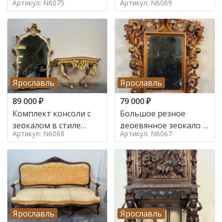
Артикул: N6075
Артикул: N6069
Ярославль
Ярославль
89 000
₽
79 000
₽
Комплект консоли с
Большое резное
зеркалом в стиле
деревянное зеркало с
Артикул: N6068
Артикул: N6067
ренессанс,
золочением в стиле
Ярославль
Ярославль