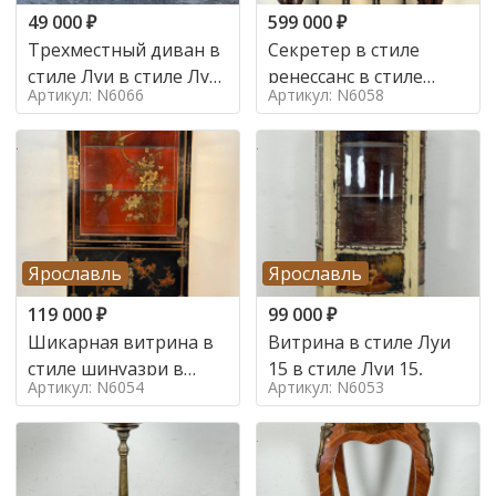
49 000
₽
599 000
₽
Трехместный диван в
Секретер в стиле
стиле Луи в стиле Луи
ренессанс в стиле
Артикул: N6066
Артикул: N6058
16,
ренессанс, 19 век
Ярославль
Ярославль
119 000
₽
99 000
₽
Шикарная витрина в
Витрина в стиле Луи
стиле шинуазри в
15 в стиле Луи 15,
Артикул: N6054
Артикул: N6053
стиле шинуазри,