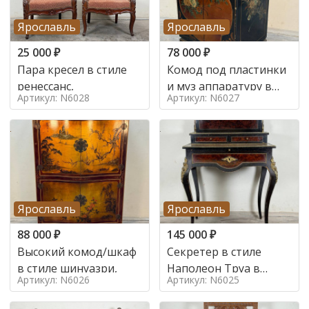
Ярославль
Ярославль
25 000
₽
78 000
₽
Пара кресел в стиле
Комод под пластинки
ренессанс,
и муз аппаратуру в
Артикул: N6028
Артикул: N6027
стиле шинуазри,
Ярославль
Ярославль
88 000
₽
145 000
₽
Высокий комод/шкаф
Секретер в стиле
в стиле шинуазри,
Наполеон Труа в
Артикул: N6026
Артикул: N6025
стиле 19 век