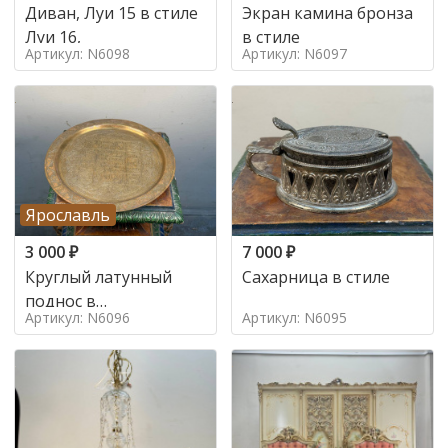
Диван, Луи 15 в стиле
Экран камина бронза
Луи 16,
в стиле
Артикул: N6098
Артикул: N6097
Ярославль
3 000
₽
7 000
₽
Круглый латунный
Сахарница в стиле
поднос в
Артикул: N6096
Артикул: N6095
марокканском стиле в
стиле