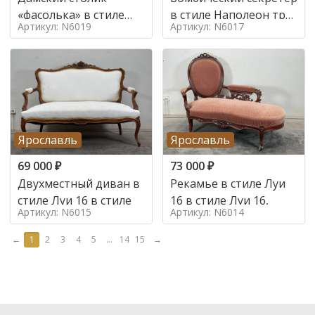
«фасолька» в стиле
в стиле Наполеон труа
Артикул: N6019
Артикул: N6017
Луи 16,
в стиле
Ярославль
Ярославль
69 000
₽
73 000
₽
Двухместный диван в
Рекамье в стиле Луи
стиле Луи 16 в стиле
16 в стиле Луи 16,
Артикул: N6015
Артикул: N6014
←
1
2
3
4
5
...
14
15
→