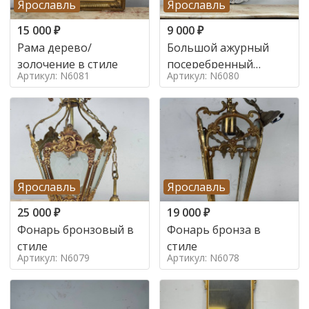
Ярославль
Ярославль
15 000
₽
9 000
₽
Рама дерево/
Большой ажурный
золочение в стиле
посеребренный
Артикул: N6081
Артикул: N6080
поднос в стиле
Ярославль
Ярославль
25 000
₽
19 000
₽
Фонарь бронзовый в
Фонарь бронза в
стиле
стиле
Артикул: N6079
Артикул: N6078