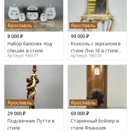
Ярославль
Ярославль
8 000
₽
99 000
₽
Набор баночек под
Консоль с зеркалом в
специи. в стиле
стиле Луи 16 в стиле
Артикул: N6077
Артикул: N6076
Луи 16, Италия,
Ярославль
Ярославль
29 000
₽
69 000
₽
Подсвечник Путти в
Старинный бойлер в
стиле
стиле Франция,