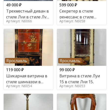
49 000
₽
599 000
₽
Трехместный диван в
Секретер в стиле
стиле Луи в стиле Луи
ренессанс в стиле
Артикул: N6066
Артикул: N6058
16,
ренессанс, 19 век
Ярославль
Ярославль
119 000
₽
99 000
₽
Шикарная витрина в
Витрина в стиле Луи
стиле шинуазри в
15 в стиле Луи 15,
Артикул: N6054
Артикул: N6053
стиле шинуазри,