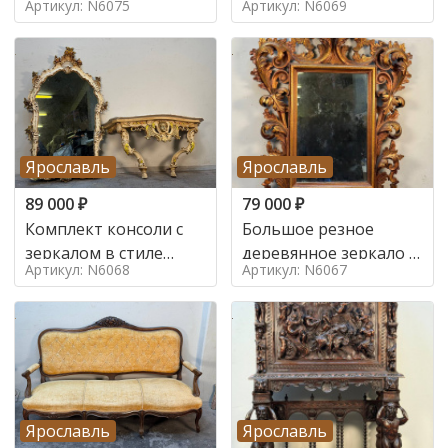
Артикул: N6075
Артикул: N6069
Ярославль
Ярославль
89 000
₽
79 000
₽
Комплект консоли с
Большое резное
зеркалом в стиле
деревянное зеркало с
Артикул: N6068
Артикул: N6067
ренессанс,
золочением в стиле
Ярославль
Ярославль