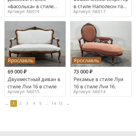
«фасолька» в стиле
в стиле Наполеон труа
Артикул: N6019
Артикул: N6017
Луи 16,
в стиле
Ярославль
Ярославль
69 000
₽
73 000
₽
Двухместный диван в
Рекамье в стиле Луи
стиле Луи 16 в стиле
16 в стиле Луи 16,
Артикул: N6015
Артикул: N6014
←
1
2
3
4
5
...
14
15
→