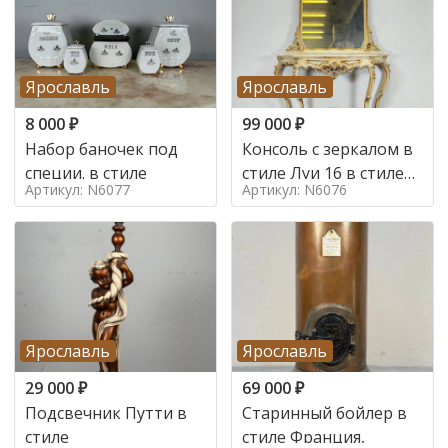
Ярославль
Ярославль
8 000
₽
99 000
₽
Набор баночек под
Консоль с зеркалом в
специи. в стиле
стиле Луи 16 в стиле
Артикул: N6077
Артикул: N6076
Луи 16, Италия,
Ярославль
Ярославль
29 000
₽
69 000
₽
Подсвечник Путти в
Старинный бойлер в
стиле
стиле Франция,