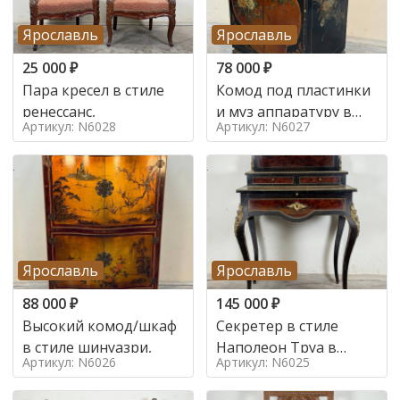
Ярославль
Ярославль
25 000
₽
78 000
₽
Пара кресел в стиле
Комод под пластинки
ренессанс,
и муз аппаратуру в
Артикул: N6028
Артикул: N6027
стиле шинуазри,
Ярославль
Ярославль
88 000
₽
145 000
₽
Высокий комод/шкаф
Секретер в стиле
в стиле шинуазри,
Наполеон Труа в
Артикул: N6026
Артикул: N6025
стиле 19 век