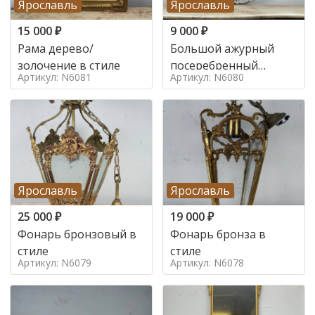
Ярославль
Ярославль
15 000
₽
9 000
₽
Рама дерево/
Большой ажурный
золочение в стиле
посеребренный
Артикул: N6081
Артикул: N6080
поднос в стиле
Ярославль
Ярославль
25 000
₽
19 000
₽
Фонарь бронзовый в
Фонарь бронза в
стиле
стиле
Артикул: N6079
Артикул: N6078