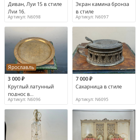
Диван, Луи 15 в стиле
Экран камина бронза
Луи 16,
в стиле
Артикул: N6098
Артикул: N6097
Ярославль
3 000
₽
7 000
₽
Круглый латунный
Сахарница в стиле
поднос в
Артикул: N6096
Артикул: N6095
марокканском стиле в
стиле