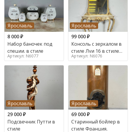
Ярославль
Ярославль
8 000
₽
99 000
₽
Набор баночек под
Консоль с зеркалом в
специи. в стиле
стиле Луи 16 в стиле
Артикул: N6077
Артикул: N6076
Луи 16, Италия,
Ярославль
Ярославль
29 000
₽
69 000
₽
Подсвечник Путти в
Старинный бойлер в
стиле
стиле Франция,