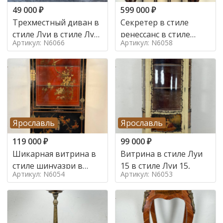
49 000
₽
599 000
₽
Трехместный диван в
Секретер в стиле
стиле Луи в стиле Луи
ренессанс в стиле
Артикул: N6066
Артикул: N6058
16,
ренессанс, 19 век
Ярославль
Ярославль
119 000
₽
99 000
₽
Шикарная витрина в
Витрина в стиле Луи
стиле шинуазри в
15 в стиле Луи 15,
Артикул: N6054
Артикул: N6053
стиле шинуазри,