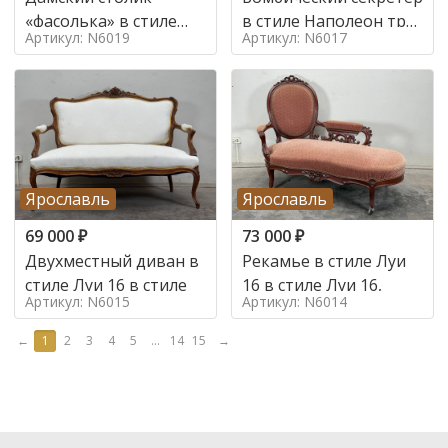
«фасолька» в стиле
в стиле Наполеон труа
Артикул: N6019
Артикул: N6017
Луи 16,
в стиле
Ярославль
Ярославль
69 000
₽
73 000
₽
Двухместный диван в
Рекамье в стиле Луи
стиле Луи 16 в стиле
16 в стиле Луи 16,
Артикул: N6015
Артикул: N6014
←
1
2
3
4
5
...
14
15
→