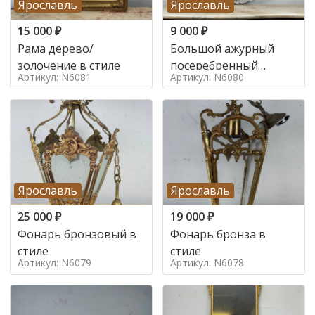
Ярославль
Ярославль
15 000
₽
9 000
₽
Рама дерево/
Большой ажурный
золочение в стиле
посеребренный
Артикул: N6081
Артикул: N6080
поднос в стиле
Ярославль
Ярославль
25 000
₽
19 000
₽
Фонарь бронзовый в
Фонарь бронза в
стиле
стиле
Артикул: N6079
Артикул: N6078