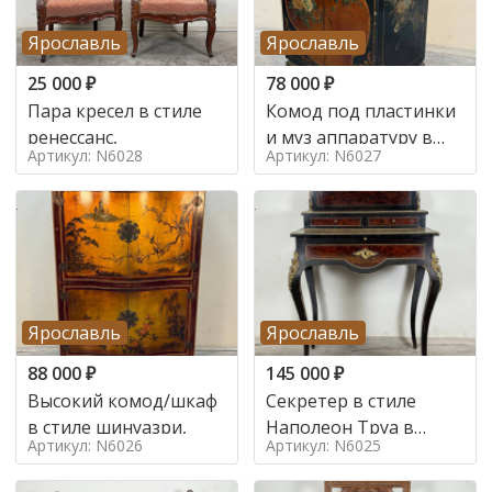
Ярославль
Ярославль
25 000
₽
78 000
₽
Пара кресел в стиле
Комод под пластинки
ренессанс,
и муз аппаратуру в
Артикул: N6028
Артикул: N6027
стиле шинуазри,
Ярославль
Ярославль
88 000
₽
145 000
₽
Высокий комод/шкаф
Секретер в стиле
в стиле шинуазри,
Наполеон Труа в
Артикул: N6026
Артикул: N6025
стиле 19 век