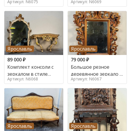
Артикул: N6075
Артикул: N6069
Ярославль
Ярославль
89 000
₽
79 000
₽
Комплект консоли с
Большое резное
зеркалом в стиле
деревянное зеркало с
Артикул: N6068
Артикул: N6067
ренессанс,
золочением в стиле
Ярославль
Ярославль