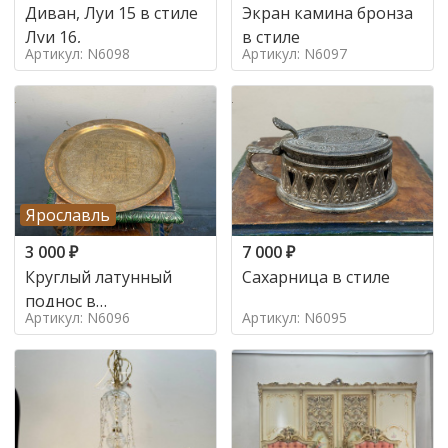
Диван, Луи 15 в стиле
Экран камина бронза
Луи 16,
в стиле
Артикул: N6098
Артикул: N6097
Ярославль
3 000
₽
7 000
₽
Круглый латунный
Сахарница в стиле
поднос в
Артикул: N6096
Артикул: N6095
марокканском стиле в
стиле