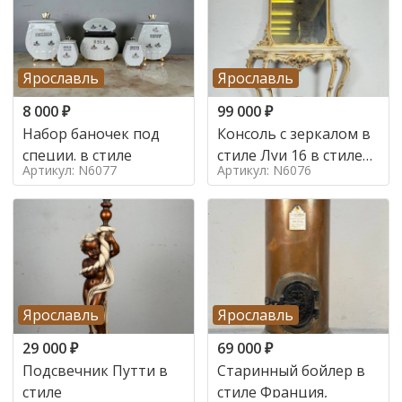
Ярославль
Ярославль
8 000
₽
99 000
₽
Набор баночек под
Консоль с зеркалом в
специи. в стиле
стиле Луи 16 в стиле
Артикул: N6077
Артикул: N6076
Луи 16, Италия,
Ярославль
Ярославль
29 000
₽
69 000
₽
Подсвечник Путти в
Старинный бойлер в
стиле
стиле Франция,