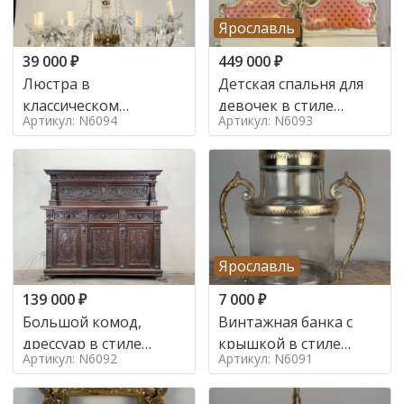
Ярославль
39 000
₽
449 000
₽
Люстра в
Детская спальня для
классическом
девочек в стиле
Артикул: N6094
Артикул: N6093
итальянском стиле на
итальянского барокко
10 ламп. в стиле
в стиле
Ярославль
139 000
₽
7 000
₽
Большой комод,
Винтажная банка с
дрессуар в стиле
крышкой в стиле
Артикул: N6092
Артикул: N6091
ренессанс,
Италия,