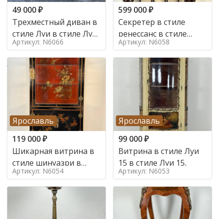
49 000
₽
599 000
₽
Трехместный диван в
Секретер в стиле
стиле Луи в стиле Луи
ренессанс в стиле
Артикул: N6066
Артикул: N6058
16,
ренессанс, 19 век
Ярославль
Ярославль
119 000
₽
99 000
₽
Шикарная витрина в
Витрина в стиле Луи
стиле шинуазри в
15 в стиле Луи 15,
Артикул: N6054
Артикул: N6053
стиле шинуазри,