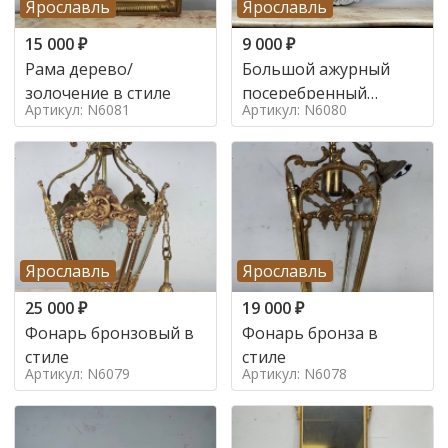
Ярославль
Ярославль
15 000
₽
9 000
₽
Рама дерево/
Большой ажурный
золочение в стиле
посеребренный
Артикул: N6081
Артикул: N6080
поднос в стиле
Ярославль
Ярославль
25 000
₽
19 000
₽
Фонарь бронзовый в
Фонарь бронза в
стиле
стиле
Артикул: N6079
Артикул: N6078