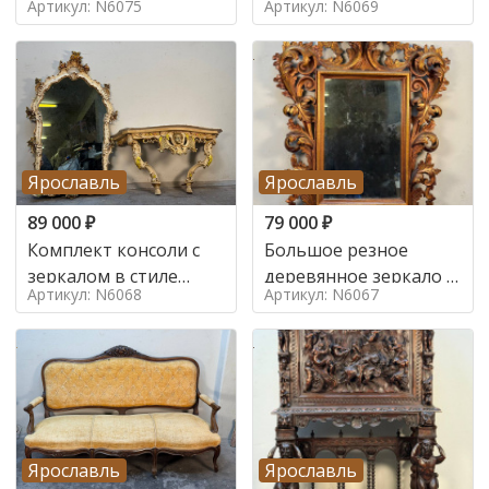
Артикул: N6075
Артикул: N6069
Ярославль
Ярославль
89 000
₽
79 000
₽
Комплект консоли с
Большое резное
зеркалом в стиле
деревянное зеркало с
Артикул: N6068
Артикул: N6067
ренессанс,
золочением в стиле
Ярославль
Ярославль