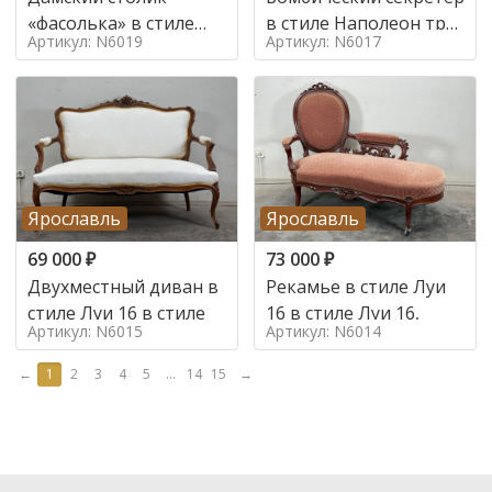
«фасолька» в стиле
в стиле Наполеон труа
Артикул: N6019
Артикул: N6017
Луи 16,
в стиле
Ярославль
Ярославль
69 000
₽
73 000
₽
Двухместный диван в
Рекамье в стиле Луи
стиле Луи 16 в стиле
16 в стиле Луи 16,
Артикул: N6015
Артикул: N6014
←
1
2
3
4
5
...
14
15
→