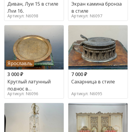
Диван, Луи 15 в стиле
Экран камина бронза
Луи 16,
в стиле
Артикул: N6098
Артикул: N6097
Ярославль
3 000
₽
7 000
₽
Круглый латунный
Сахарница в стиле
поднос в
Артикул: N6096
Артикул: N6095
марокканском стиле в
стиле