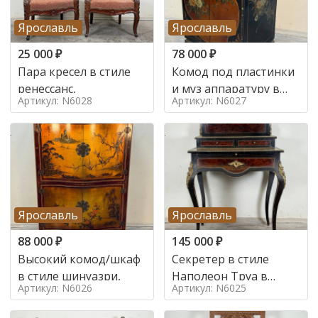
Ярославль
Ярославль
25 000
₽
78 000
₽
Пара кресел в стиле
Комод под пластинки
ренессанс,
и муз аппаратуру в
Артикул: N6028
Артикул: N6027
стиле шинуазри,
Ярославль
Ярославль
88 000
₽
145 000
₽
Высокий комод/шкаф
Секретер в стиле
в стиле шинуазри,
Наполеон Труа в
Артикул: N6026
Артикул: N6025
стиле 19 век