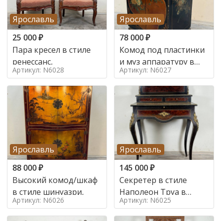
Ярославль
Ярославль
25 000
₽
78 000
₽
Пара кресел в стиле
Комод под пластинки
ренессанс,
и муз аппаратуру в
Артикул: N6028
Артикул: N6027
стиле шинуазри,
Ярославль
Ярославль
88 000
₽
145 000
₽
Высокий комод/шкаф
Секретер в стиле
в стиле шинуазри,
Наполеон Труа в
Артикул: N6026
Артикул: N6025
стиле 19 век