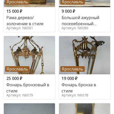
Ярославль
Ярославль
15 000
₽
9 000
₽
Рама дерево/
Большой ажурный
золочение в стиле
посеребренный
Артикул: N6081
Артикул: N6080
поднос в стиле
Ярославль
Ярославль
25 000
₽
19 000
₽
Фонарь бронзовый в
Фонарь бронза в
стиле
стиле
Артикул: N6079
Артикул: N6078