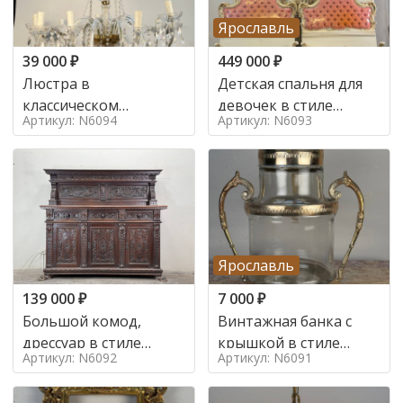
Ярославль
39 000
₽
449 000
₽
Люстра в
Детская спальня для
классическом
девочек в стиле
Артикул: N6094
Артикул: N6093
итальянском стиле на
итальянского барокко
10 ламп. в стиле
в стиле
Ярославль
139 000
₽
7 000
₽
Большой комод,
Винтажная банка с
дрессуар в стиле
крышкой в стиле
Артикул: N6092
Артикул: N6091
ренессанс,
Италия,