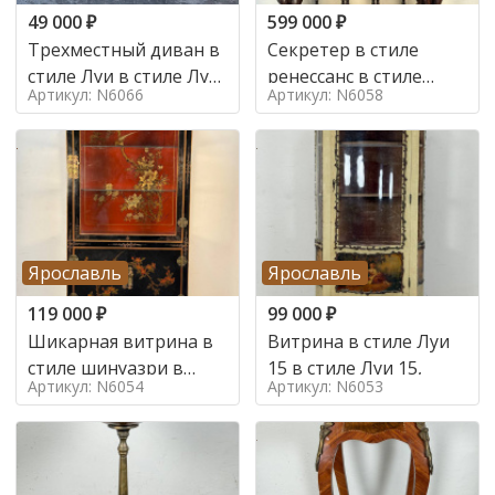
49 000
₽
599 000
₽
Трехместный диван в
Секретер в стиле
стиле Луи в стиле Луи
ренессанс в стиле
Артикул: N6066
Артикул: N6058
16,
ренессанс, 19 век
Ярославль
Ярославль
119 000
₽
99 000
₽
Шикарная витрина в
Витрина в стиле Луи
стиле шинуазри в
15 в стиле Луи 15,
Артикул: N6054
Артикул: N6053
стиле шинуазри,