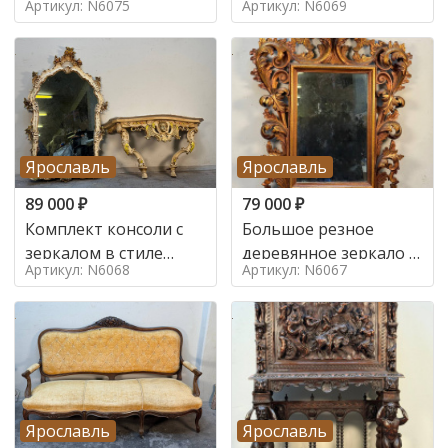
Артикул: N6075
Артикул: N6069
Ярославль
Ярославль
89 000
₽
79 000
₽
Комплект консоли с
Большое резное
зеркалом в стиле
деревянное зеркало с
Артикул: N6068
Артикул: N6067
ренессанс,
золочением в стиле
Ярославль
Ярославль