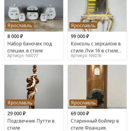
Ярославль
Ярославль
8 000
₽
99 000
₽
Набор баночек под
Консоль с зеркалом в
специи. в стиле
стиле Луи 16 в стиле
Артикул: N6077
Артикул: N6076
Луи 16, Италия,
Ярославль
Ярославль
29 000
₽
69 000
₽
Подсвечник Путти в
Старинный бойлер в
стиле
стиле Франция,