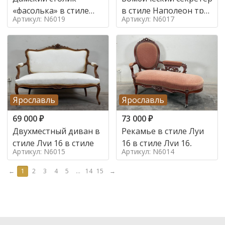
«фасолька» в стиле
в стиле Наполеон труа
Артикул: N6019
Артикул: N6017
Луи 16,
в стиле
Ярославль
Ярославль
69 000
₽
73 000
₽
Двухместный диван в
Рекамье в стиле Луи
стиле Луи 16 в стиле
16 в стиле Луи 16,
Артикул: N6015
Артикул: N6014
←
1
2
3
4
5
...
14
15
→