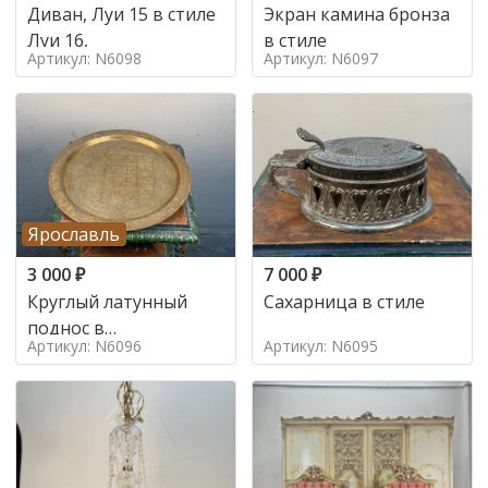
Диван, Луи 15 в стиле
Экран камина бронза
Луи 16,
в стиле
Артикул: N6098
Артикул: N6097
Ярославль
3 000
₽
7 000
₽
Круглый латунный
Сахарница в стиле
поднос в
Артикул: N6096
Артикул: N6095
марокканском стиле в
стиле