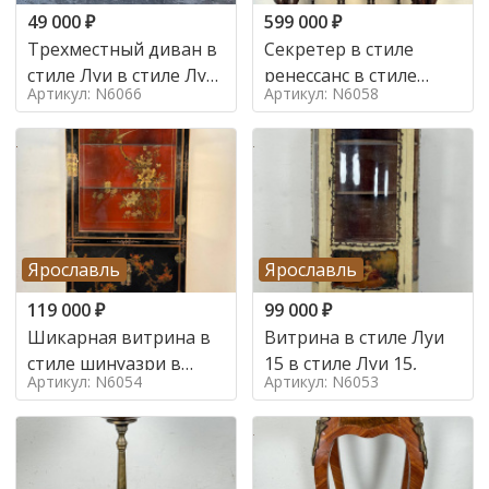
49 000
₽
599 000
₽
Трехместный диван в
Секретер в стиле
стиле Луи в стиле Луи
ренессанс в стиле
Артикул: N6066
Артикул: N6058
16,
ренессанс, 19 век
Ярославль
Ярославль
119 000
₽
99 000
₽
Шикарная витрина в
Витрина в стиле Луи
стиле шинуазри в
15 в стиле Луи 15,
Артикул: N6054
Артикул: N6053
стиле шинуазри,