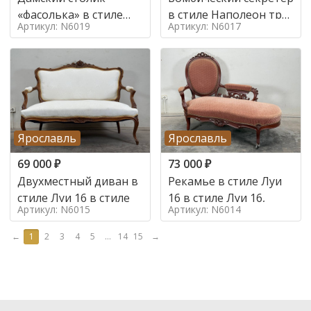
«фасолька» в стиле
в стиле Наполеон труа
Артикул: N6019
Артикул: N6017
Луи 16,
в стиле
Ярославль
Ярославль
69 000
₽
73 000
₽
Двухместный диван в
Рекамье в стиле Луи
стиле Луи 16 в стиле
16 в стиле Луи 16,
Артикул: N6015
Артикул: N6014
←
1
2
3
4
5
...
14
15
→