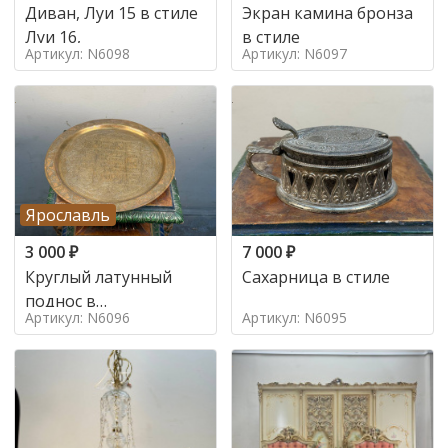
Диван, Луи 15 в стиле
Экран камина бронза
Луи 16,
в стиле
Артикул: N6098
Артикул: N6097
Ярославль
3 000
₽
7 000
₽
Круглый латунный
Сахарница в стиле
поднос в
Артикул: N6096
Артикул: N6095
марокканском стиле в
стиле