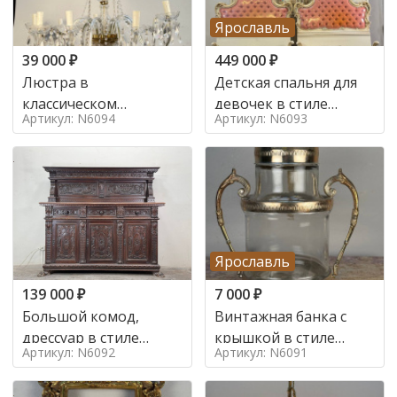
Ярославль
39 000
₽
449 000
₽
Люстра в
Детская спальня для
классическом
девочек в стиле
Артикул: N6094
Артикул: N6093
итальянском стиле на
итальянского барокко
10 ламп. в стиле
в стиле
Ярославль
139 000
₽
7 000
₽
Большой комод,
Винтажная банка с
дрессуар в стиле
крышкой в стиле
Артикул: N6092
Артикул: N6091
ренессанс,
Италия,