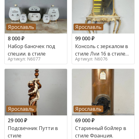
Ярославль
Ярославль
8 000
₽
99 000
₽
Набор баночек под
Консоль с зеркалом в
специи. в стиле
стиле Луи 16 в стиле
Артикул: N6077
Артикул: N6076
Луи 16, Италия,
Ярославль
Ярославль
29 000
₽
69 000
₽
Подсвечник Путти в
Старинный бойлер в
стиле
стиле Франция,