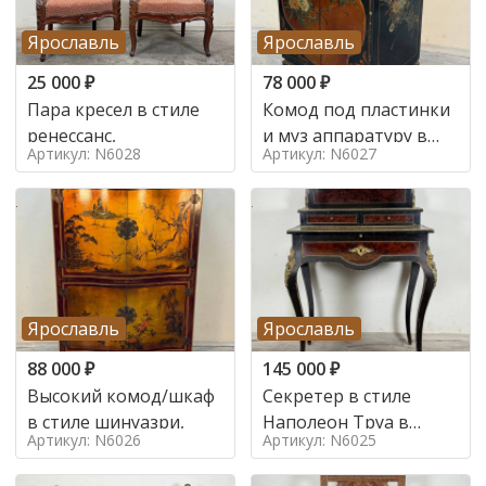
Ярославль
Ярославль
25 000
₽
78 000
₽
Пара кресел в стиле
Комод под пластинки
ренессанс,
и муз аппаратуру в
Артикул: N6028
Артикул: N6027
стиле шинуазри,
Ярославль
Ярославль
88 000
₽
145 000
₽
Высокий комод/шкаф
Секретер в стиле
в стиле шинуазри,
Наполеон Труа в
Артикул: N6026
Артикул: N6025
стиле 19 век