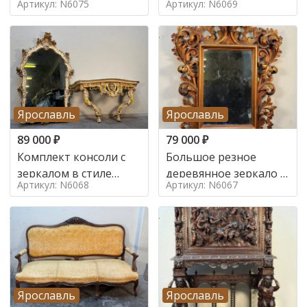
Артикул: N6075
Артикул: N6069
Ярославль
Ярославль
89 000
₽
79 000
₽
Комплект консоли с
Большое резное
зеркалом в стиле
деревянное зеркало с
Артикул: N6068
Артикул: N6067
ренессанс,
золочением в стиле
Ярославль
Ярославль