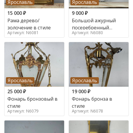
Ярославль
Ярославль
15 000
₽
9 000
₽
Рама дерево/
Большой ажурный
золочение в стиле
посеребренный
Артикул: N6081
Артикул: N6080
поднос в стиле
Ярославль
Ярославль
25 000
₽
19 000
₽
Фонарь бронзовый в
Фонарь бронза в
стиле
стиле
Артикул: N6079
Артикул: N6078