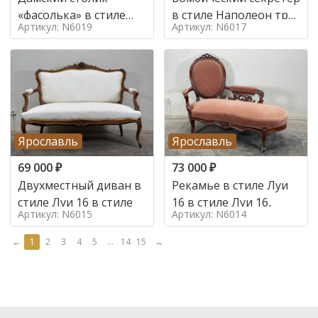
«фасолька» в стиле
в стиле Наполеон труа
Артикул: N6019
Артикул: N6017
Луи 16,
в стиле
Ярославль
Ярославль
69 000
₽
73 000
₽
Двухместный диван в
Рекамье в стиле Луи
стиле Луи 16 в стиле
16 в стиле Луи 16,
Артикул: N6015
Артикул: N6014
←
1
2
3
4
5
...
14
15
→