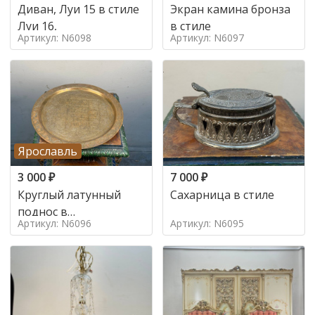
Диван, Луи 15 в стиле
Экран камина бронза
Луи 16,
в стиле
Артикул: N6098
Артикул: N6097
Ярославль
3 000
₽
7 000
₽
Круглый латунный
Сахарница в стиле
поднос в
Артикул: N6096
Артикул: N6095
марокканском стиле в
стиле