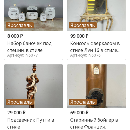
Ярославль
Ярославль
8 000
₽
99 000
₽
Набор баночек под
Консоль с зеркалом в
специи. в стиле
стиле Луи 16 в стиле
Артикул: N6077
Артикул: N6076
Луи 16, Италия,
Ярославль
Ярославль
29 000
₽
69 000
₽
Подсвечник Путти в
Старинный бойлер в
стиле
стиле Франция,