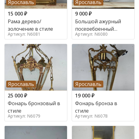
Ярославль
Ярославль
15 000
₽
9 000
₽
Рама дерево/
Большой ажурный
золочение в стиле
посеребренный
Артикул: N6081
Артикул: N6080
поднос в стиле
Ярославль
Ярославль
25 000
₽
19 000
₽
Фонарь бронзовый в
Фонарь бронза в
стиле
стиле
Артикул: N6079
Артикул: N6078