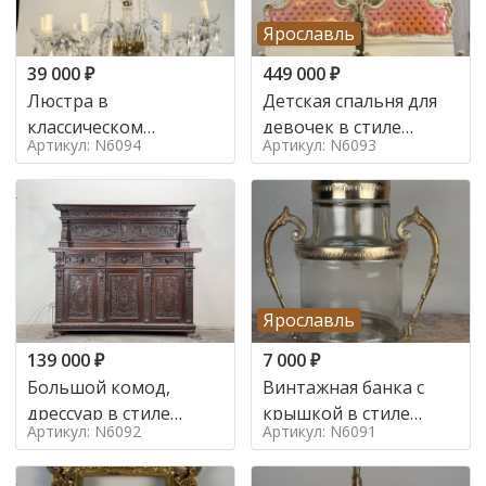
Ярославль
39 000
₽
449 000
₽
Люстра в
Детская спальня для
классическом
девочек в стиле
Артикул: N6094
Артикул: N6093
итальянском стиле на
итальянского барокко
10 ламп. в стиле
в стиле
Ярославль
139 000
₽
7 000
₽
Большой комод,
Винтажная банка с
дрессуар в стиле
крышкой в стиле
Артикул: N6092
Артикул: N6091
ренессанс,
Италия,