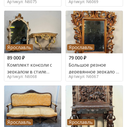
Артикул: N6075
Артикул: N6069
Ярославль
Ярославль
89 000
₽
79 000
₽
Комплект консоли с
Большое резное
зеркалом в стиле
деревянное зеркало с
Артикул: N6068
Артикул: N6067
ренессанс,
золочением в стиле
Ярославль
Ярославль