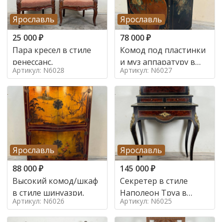
Ярославль
Ярославль
25 000
₽
78 000
₽
Пара кресел в стиле
Комод под пластинки
ренессанс,
и муз аппаратуру в
Артикул: N6028
Артикул: N6027
стиле шинуазри,
Ярославль
Ярославль
88 000
₽
145 000
₽
Высокий комод/шкаф
Секретер в стиле
в стиле шинуазри,
Наполеон Труа в
Артикул: N6026
Артикул: N6025
стиле 19 век