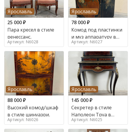
Ярославль
Ярославль
25 000
₽
78 000
₽
Пара кресел в стиле
Комод под пластинки
ренессанс,
и муз аппаратуру в
Артикул: N6028
Артикул: N6027
стиле шинуазри,
Ярославль
Ярославль
88 000
₽
145 000
₽
Высокий комод/шкаф
Секретер в стиле
в стиле шинуазри,
Наполеон Труа в
Артикул: N6026
Артикул: N6025
стиле 19 век