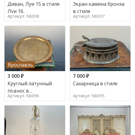
Диван, Луи 15 в стиле
Экран камина бронза
Луи 16,
в стиле
Артикул: N6098
Артикул: N6097
Ярославль
3 000
₽
7 000
₽
Круглый латунный
Сахарница в стиле
поднос в
Артикул: N6096
Артикул: N6095
марокканском стиле в
стиле