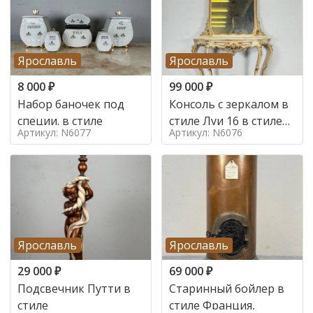
Ярославль
Ярославль
8 000
₽
99 000
₽
Набор баночек под
Консоль с зеркалом в
специи. в стиле
стиле Луи 16 в стиле
Артикул: N6077
Артикул: N6076
Луи 16, Италия,
Ярославль
Ярославль
29 000
₽
69 000
₽
Подсвечник Путти в
Старинный бойлер в
стиле
стиле Франция,