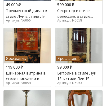
49 000
₽
599 000
₽
Трехместный диван в
Секретер в стиле
стиле Луи в стиле Луи
ренессанс в стиле
Артикул: N6066
Артикул: N6058
16,
ренессанс, 19 век
Ярославль
Ярославль
119 000
₽
99 000
₽
Шикарная витрина в
Витрина в стиле Луи
стиле шинуазри в
15 в стиле Луи 15,
Артикул: N6054
Артикул: N6053
стиле шинуазри,