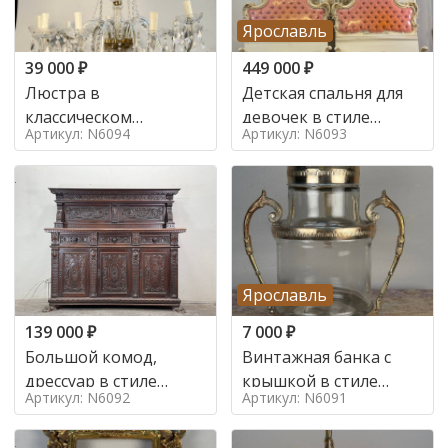
Ярославль
39 000
₽
449 000
₽
Люстра в
Детская спальня для
классическом
девочек в стиле
Артикул: N6094
Артикул: N6093
итальянском стиле на
итальянского барокко
10 ламп. в стиле
в стиле
Ярославль
139 000
₽
7 000
₽
Большой комод,
Винтажная банка с
дрессуар в стиле
крышкой в стиле
Артикул: N6092
Артикул: N6091
ренессанс,
Италия,