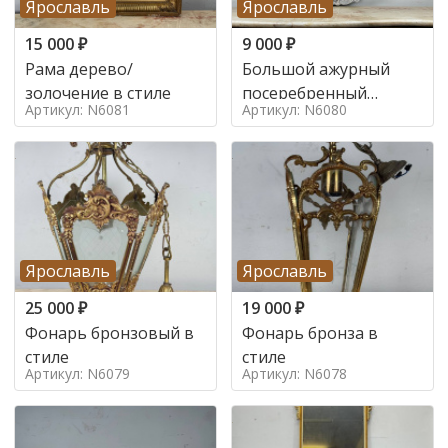
Ярославль
Ярославль
15 000
₽
9 000
₽
Рама дерево/
Большой ажурный
золочение в стиле
посеребренный
Артикул: N6081
Артикул: N6080
поднос в стиле
Ярославль
Ярославль
25 000
₽
19 000
₽
Фонарь бронзовый в
Фонарь бронза в
стиле
стиле
Артикул: N6079
Артикул: N6078