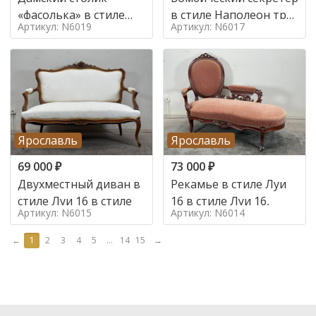
«фасолька» в стиле
в стиле Наполеон труа
Артикул: N6019
Артикул: N6017
Луи 16,
в стиле
Ярославль
Ярославль
69 000
₽
73 000
₽
Двухместный диван в
Рекамье в стиле Луи
стиле Луи 16 в стиле
16 в стиле Луи 16,
Артикул: N6015
Артикул: N6014
←
1
2
3
4
5
...
14
15
→