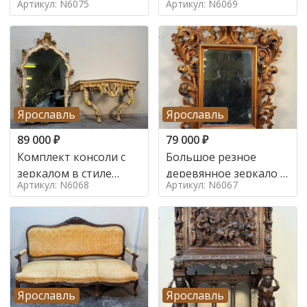
Артикул: N6075
Артикул: N6069
Ярославль
Ярославль
89 000
₽
79 000
₽
Комплект консоли с
Большое резное
зеркалом в стиле
деревянное зеркало с
Артикул: N6068
Артикул: N6067
ренессанс,
золочением в стиле
Ярославль
Ярославль