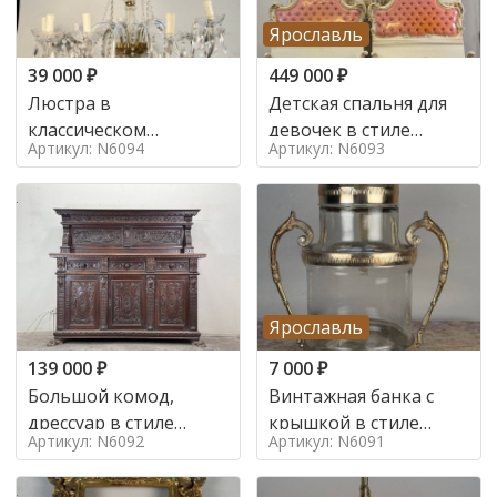
Ярославль
39 000
₽
449 000
₽
Люстра в
Детская спальня для
классическом
девочек в стиле
Артикул: N6094
Артикул: N6093
итальянском стиле на
итальянского барокко
10 ламп. в стиле
в стиле
Ярославль
139 000
₽
7 000
₽
Большой комод,
Винтажная банка с
дрессуар в стиле
крышкой в стиле
Артикул: N6092
Артикул: N6091
ренессанс,
Италия,