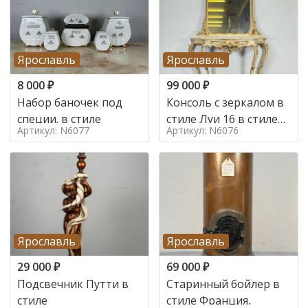
Ярославль
Ярославль
8 000
₽
99 000
₽
Набор баночек под
Консоль с зеркалом в
специи. в стиле
стиле Луи 16 в стиле
Артикул: N6077
Артикул: N6076
Луи 16, Италия,
Ярославль
Ярославль
29 000
₽
69 000
₽
Подсвечник Путти в
Старинный бойлер в
стиле
стиле Франция,