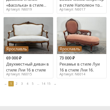
«фасолька» в стиле
в стиле Наполеон труа
Артикул: N6019
Артикул: N6017
Луи 16,
в стиле
Ярославль
Ярославль
69 000
₽
73 000
₽
Двухместный диван в
Рекамье в стиле Луи
стиле Луи 16 в стиле
16 в стиле Луи 16,
Артикул: N6015
Артикул: N6014
←
1
2
3
4
5
...
14
15
→