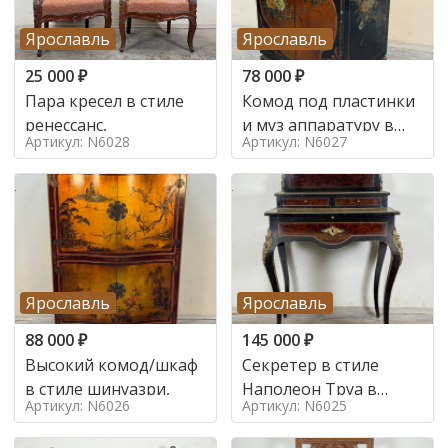
Ярославль
Ярославль
25 000
₽
78 000
₽
Пара кресел в стиле
Комод под пластинки
ренессанс,
и муз аппаратуру в
Артикул: N6028
Артикул: N6027
стиле шинуазри,
Ярославль
Ярославль
88 000
₽
145 000
₽
Высокий комод/шкаф
Секретер в стиле
в стиле шинуазри,
Наполеон Труа в
Артикул: N6026
Артикул: N6025
стиле 19 век