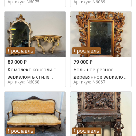
Артикул: N6075
Артикул: N6069
Ярославль
Ярославль
89 000
₽
79 000
₽
Комплект консоли с
Большое резное
зеркалом в стиле
деревянное зеркало с
Артикул: N6068
Артикул: N6067
ренессанс,
золочением в стиле
Ярославль
Ярославль