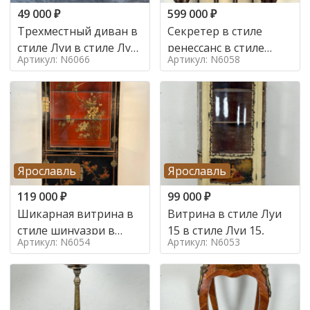
49 000
₽
599 000
₽
Трехместный диван в
Секретер в стиле
стиле Луи в стиле Луи
ренессанс в стиле
Артикул: N6066
Артикул: N6058
16,
ренессанс, 19 век
Ярославль
Ярославль
119 000
₽
99 000
₽
Шикарная витрина в
Витрина в стиле Луи
стиле шинуазри в
15 в стиле Луи 15,
Артикул: N6054
Артикул: N6053
стиле шинуазри,