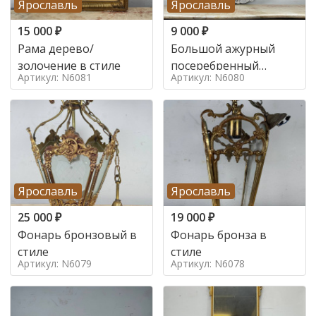
Ярославль
Ярославль
15 000
₽
9 000
₽
Рама дерево/
Большой ажурный
золочение в стиле
посеребренный
Артикул: N6081
Артикул: N6080
поднос в стиле
Ярославль
Ярославль
25 000
₽
19 000
₽
Фонарь бронзовый в
Фонарь бронза в
стиле
стиле
Артикул: N6079
Артикул: N6078