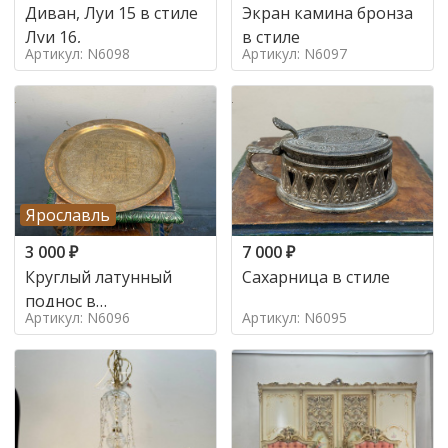
Диван, Луи 15 в стиле
Экран камина бронза
Луи 16,
в стиле
Артикул: N6098
Артикул: N6097
Ярославль
3 000
₽
7 000
₽
Круглый латунный
Сахарница в стиле
поднос в
Артикул: N6096
Артикул: N6095
марокканском стиле в
стиле