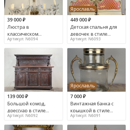
Ярославль
39 000
₽
449 000
₽
Люстра в
Детская спальня для
классическом
девочек в стиле
Артикул: N6094
Артикул: N6093
итальянском стиле на
итальянского барокко
10 ламп. в стиле
в стиле
Ярославль
139 000
₽
7 000
₽
Большой комод,
Винтажная банка с
дрессуар в стиле
крышкой в стиле
Артикул: N6092
Артикул: N6091
ренессанс,
Италия,