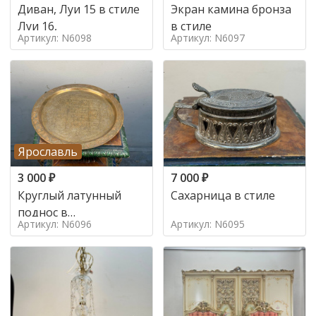
Диван, Луи 15 в стиле
Экран камина бронза
Луи 16,
в стиле
Артикул: N6098
Артикул: N6097
Ярославль
3 000
₽
7 000
₽
Круглый латунный
Сахарница в стиле
поднос в
Артикул: N6096
Артикул: N6095
марокканском стиле в
стиле