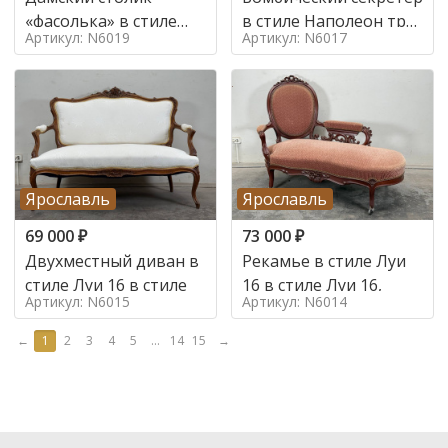
«фасолька» в стиле
в стиле Наполеон труа
Артикул: N6019
Артикул: N6017
Луи 16,
в стиле
Ярославль
Ярославль
69 000
₽
73 000
₽
Двухместный диван в
Рекамье в стиле Луи
стиле Луи 16 в стиле
16 в стиле Луи 16,
Артикул: N6015
Артикул: N6014
←
1
2
3
4
5
...
14
15
→