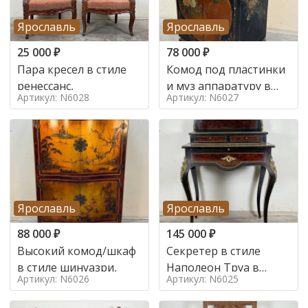
Ярославль
Ярославль
25 000
₽
78 000
₽
Пара кресел в стиле
Комод под пластинки
ренессанс,
и муз аппаратуру в
Артикул: N6028
Артикул: N6027
стиле шинуазри,
Ярославль
Ярославль
88 000
₽
145 000
₽
Высокий комод/шкаф
Секретер в стиле
в стиле шинуазри,
Наполеон Труа в
Артикул: N6026
Артикул: N6025
стиле 19 век