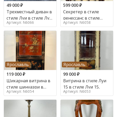
49 000
₽
599 000
₽
Трехместный диван в
Секретер в стиле
стиле Луи в стиле Луи
ренессанс в стиле
Артикул: N6066
Артикул: N6058
16,
ренессанс, 19 век
Ярославль
Ярославль
119 000
₽
99 000
₽
Шикарная витрина в
Витрина в стиле Луи
стиле шинуазри в
15 в стиле Луи 15,
Артикул: N6054
Артикул: N6053
стиле шинуазри,