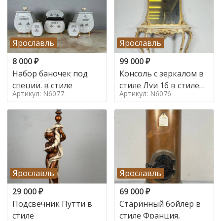
Ярославль
Ярославль
8 000
₽
99 000
₽
Набор баночек под
Консоль с зеркалом в
специи. в стиле
стиле Луи 16 в стиле
Артикул: N6077
Артикул: N6076
Луи 16, Италия,
Ярославль
Ярославль
29 000
₽
69 000
₽
Подсвечник Путти в
Старинный бойлер в
стиле
стиле Франция,