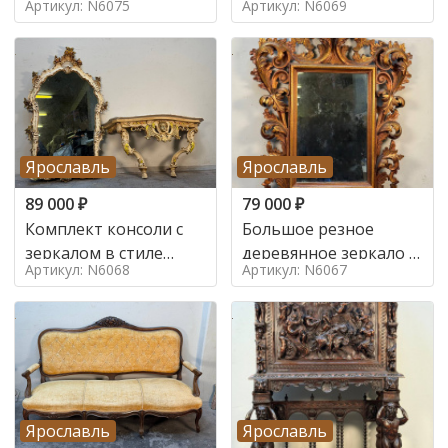
Артикул: N6075
Артикул: N6069
Ярославль
Ярославль
89 000
₽
79 000
₽
Комплект консоли с
Большое резное
зеркалом в стиле
деревянное зеркало с
Артикул: N6068
Артикул: N6067
ренессанс,
золочением в стиле
Ярославль
Ярославль