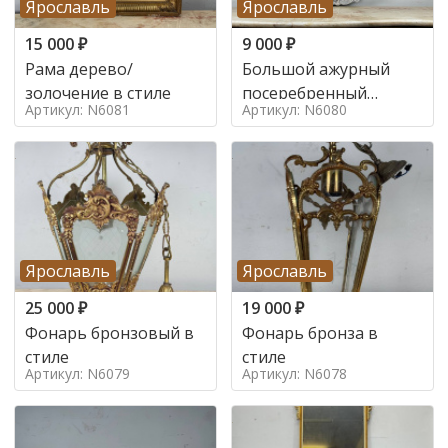
Ярославль
Ярославль
15 000
₽
9 000
₽
Рама дерево/
Большой ажурный
золочение в стиле
посеребренный
Артикул: N6081
Артикул: N6080
поднос в стиле
Ярославль
Ярославль
25 000
₽
19 000
₽
Фонарь бронзовый в
Фонарь бронза в
стиле
стиле
Артикул: N6079
Артикул: N6078